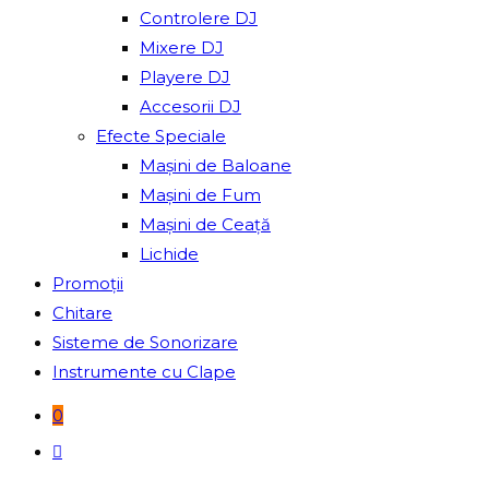
Controlere DJ
Mixere DJ
Playere DJ
Accesorii DJ
Efecte Speciale
Mașini de Baloane
Mașini de Fum
Mașini de Ceață
Lichide
Promoții
Chitare
Sisteme de Sonorizare
Instrumente cu Clape
0
Toggle
website