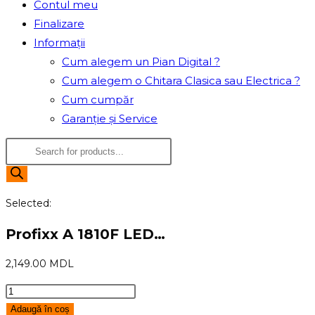
Contul meu
search
Finalizare
Informații
Cum alegem un Pian Digital ?
Cum alegem o Chitara Clasica sau Electrica ?
Cum cumpăr
Garanție și Service
Products
search
Selected:
Profixx A 1810F LED…
2,149.00
MDL
Cantitate
Profixx
Adaugă în coș