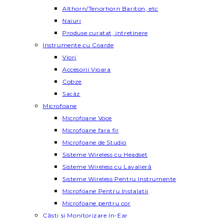
Althorn/Tenorhorn Bariton, etc
Naiuri
Produse curatat, intretinere
Instrumente cu Coarde
Viori
Accesorii Vioara
Cobze
Sacâz
Microfoane
Microfoane Voce
Microfoane fara fir
Microfoane de Studio
Sisteme Wireless cu Headset
Sisteme Wireless cu Lavalieră
Sisteme Wireless Pentru Instrumente
Microfoane Pentru Instalatii
Microfoane pentru cor
Căști și Monitorizare In-Ear