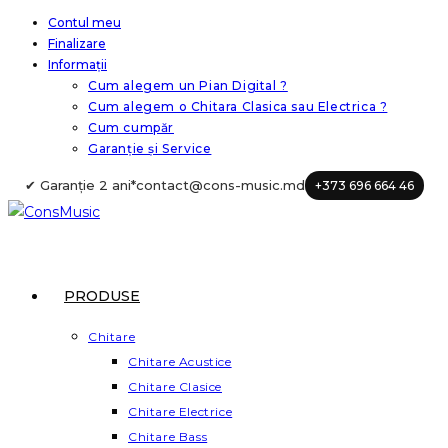
Skip
Contul meu
Finalizare
to
Informații
content
Cum alegem un Pian Digital ?
Cum alegem o Chitara Clasica sau Electrica ?
Cum cumpăr
Garanție și Service
✔ Garanție 2 ani*
contact@cons-music.md
+373 696 664 46
PRODUSE
Chitare
Chitare Acustice
Chitare Clasice
Chitare Electrice
Chitare Bass