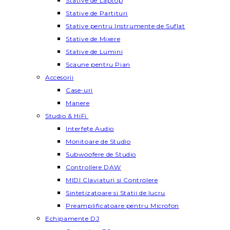
Stative de Laptop
Stative de Partituri
Stative pentru Instrumente de Suflat
Stative de Mixere
Stative de Lumini
Scaune pentru Pian
Accesorii
Case-uri
Manere
Studio & HiFi
Interfețe Audio
Monitoare de Studio
Subwoofere de Studio
Controllere DAW
MIDI Claviaturi si Controlere
Sintetizatoare si Statii de lucru
Preamplificatoare pentru Microfon
Echipamente DJ