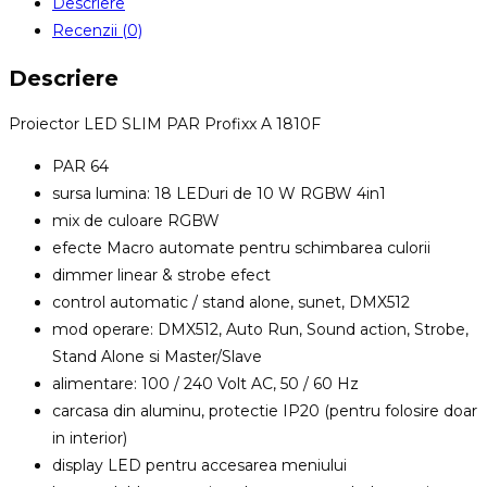
Descriere
LED
Recenzii (0)
SLIM
PAR
Descriere
Proiector LED SLIM PAR Profixx A 1810F
PAR 64
sursa lumina: 18 LEDuri de 10 W RGBW 4in1
mix de culoare RGBW
efecte Macro automate pentru schimbarea culorii
dimmer linear & strobe efect
control automatic / stand alone, sunet, DMX512
mod operare: DMX512, Auto Run, Sound action, Strobe,
Stand Alone si Master/Slave
alimentare: 100 / 240 Volt AC, 50 / 60 Hz
carcasa din aluminu, protectie IP20 (pentru folosire doar
in interior)
display LED pentru accesarea meniului