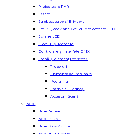
Proiectoare PAR
Lasere
Stroboscoape și Blindere
Seturi „Pack and Go” cu proiectoare LED
Ecrane LED
Globuri și Motoare
Controlere și Interfețe DMX
Scenă și elemenți de scenă
Truss-uri
Elemente de Imbinare
Podiumuri
Stative cu Scripeți
Accesorii Scenă
Boxe
Boxe Active
Boxe Pasive
Boxe Bass Active
Boxe Bass Pasive