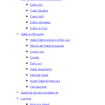
Căști DJ
Casti Studio
Casti HiFi
Căști Wireless
Casti In-Ear
Tobe si Percutie
Tobe Electronice si PAD-uri
Seturi de Tobe Acustice
Cajon-uri
Cinele
Tom-uri
Tobe lautareşti
Fețe de Tobe
Huse Tobe & Percutii
Tamburine
Sisteme Sunet Ambiental
Lumini
Moving Head