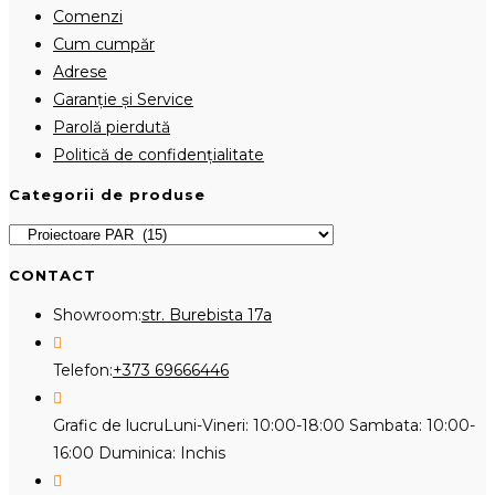
Comenzi
Cum cumpăr
Adrese
Garanție și Service
Parolă pierdută
Politică de confidențialitate
Categorii de produse
CONTACT
Showroom:
str. Burebista 17a
Opens
Telefon:
+373 69666446
in
your
Grafic de lucru
Luni-Vineri: 10:00-18:00 Sambata: 10:00-
application
16:00 Duminica: Inchis