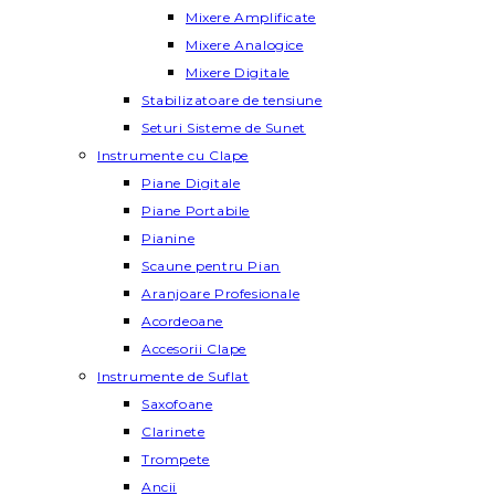
Mixere Amplificate
Mixere Analogice
Mixere Digitale
Stabilizatoare de tensiune
Seturi Sisteme de Sunet
Instrumente cu Clape
Piane Digitale
Piane Portabile
Pianine
Scaune pentru Pian
Aranjoare Profesionale
Acordeoane
Accesorii Clape
Instrumente de Suflat
Saxofoane
Clarinete
Trompete
Ancii