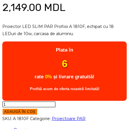
2,149.00
MDL
Proiector LED SLIM PAR Profixx A 1810F, echipat cu 18
LEDuri de 10w, carcasa de aluminiu
Plata în
6
rate
0%
și livrare gratuită!
Profită acum de oferta noastră limitată!
Cantitate
Profixx
ADAUGĂ ÎN COȘ
A
SKU:
A 1810F
Categorie:
Proiectoare PAR
1810F