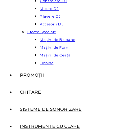
Controlere DJ
Mixere DJ
Playere DJ
Accesorii DJ
Efecte Speciale
Mașini de Baloane
Mașini de Fum
Mașini de Ceață
Lichide
PROMOȚII
CHITARE
SISTEME DE SONORIZARE
INSTRUMENTE CU CLAPE