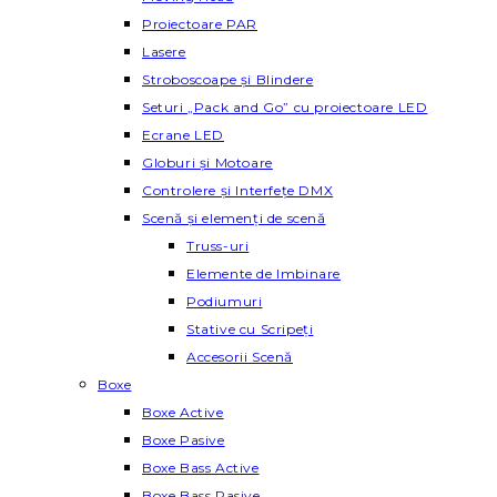
Proiectoare PAR
Lasere
Stroboscoape și Blindere
Seturi „Pack and Go” cu proiectoare LED
Ecrane LED
Globuri și Motoare
Controlere și Interfețe DMX
Scenă și elemenți de scenă
Truss-uri
Elemente de Imbinare
Podiumuri
Stative cu Scripeți
Accesorii Scenă
Boxe
Boxe Active
Boxe Pasive
Boxe Bass Active
Boxe Bass Pasive