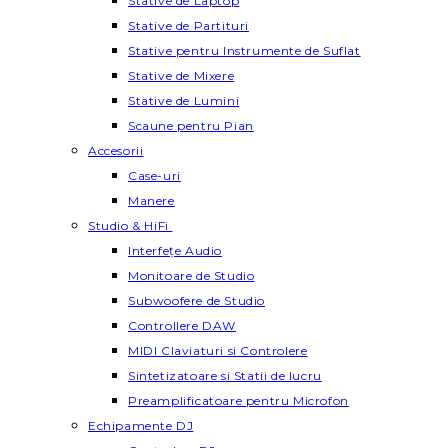
Stative de Laptop
Stative de Partituri
Stative pentru Instrumente de Suflat
Stative de Mixere
Stative de Lumini
Scaune pentru Pian
Accesorii
Case-uri
Manere
Studio & HiFi
Interfețe Audio
Monitoare de Studio
Subwoofere de Studio
Controllere DAW
MIDI Claviaturi si Controlere
Sintetizatoare si Statii de lucru
Preamplificatoare pentru Microfon
Echipamente DJ