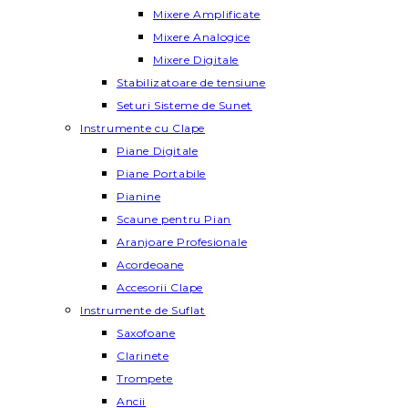
Mixere Amplificate
Mixere Analogice
Mixere Digitale
Stabilizatoare de tensiune
Seturi Sisteme de Sunet
Instrumente cu Clape
Piane Digitale
Piane Portabile
Pianine
Scaune pentru Pian
Aranjoare Profesionale
Acordeoane
Accesorii Clape
Instrumente de Suflat
Saxofoane
Clarinete
Trompete
Ancii