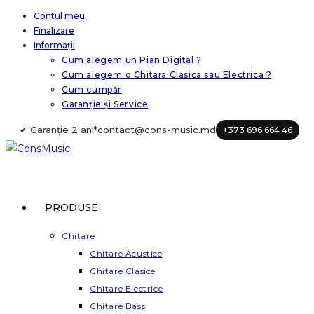
Skip
Contul meu
Finalizare
to
Informații
content
Cum alegem un Pian Digital ?
Cum alegem o Chitara Clasica sau Electrica ?
Cum cumpăr
Garanție și Service
✔ Garanție 2 ani*
contact@cons-music.md
+373 696 664 46
PRODUSE
Chitare
Chitare Acustice
Chitare Clasice
Chitare Electrice
Chitare Bass