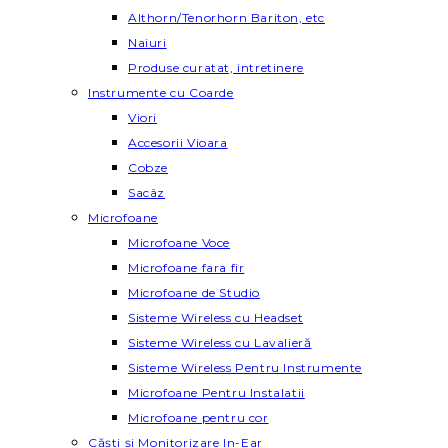
Althorn/Tenorhorn Bariton, etc
Naiuri
Produse curatat, intretinere
Instrumente cu Coarde
Viori
Accesorii Vioara
Cobze
Sacâz
Microfoane
Microfoane Voce
Microfoane fara fir
Microfoane de Studio
Sisteme Wireless cu Headset
Sisteme Wireless cu Lavalieră
Sisteme Wireless Pentru Instrumente
Microfoane Pentru Instalatii
Microfoane pentru cor
Căști și Monitorizare In-Ear