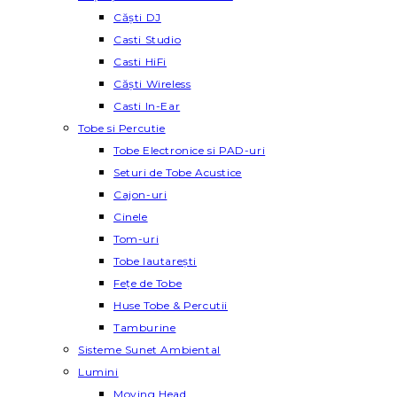
Căști DJ
Casti Studio
Casti HiFi
Căști Wireless
Casti In-Ear
Tobe si Percutie
Tobe Electronice si PAD-uri
Seturi de Tobe Acustice
Cajon-uri
Cinele
Tom-uri
Tobe lautareşti
Fețe de Tobe
Huse Tobe & Percutii
Tamburine
Sisteme Sunet Ambiental
Lumini
Moving Head