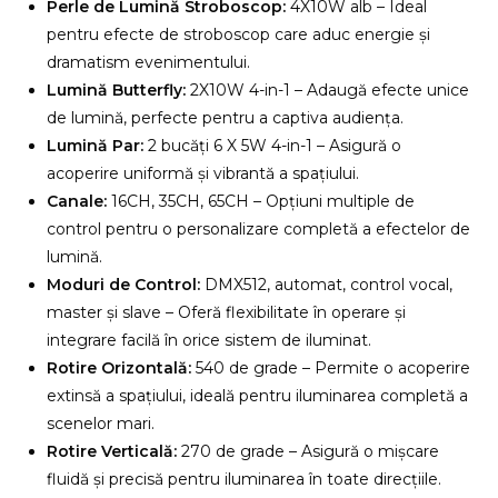
Perle de Lumină Stroboscop:
4X10W alb – Ideal
pentru efecte de stroboscop care aduc energie și
dramatism evenimentului.
Lumină Butterfly:
2X10W 4-in-1 – Adaugă efecte unice
de lumină, perfecte pentru a captiva audiența.
Lumină Par:
2 bucăți 6 X 5W 4-in-1 – Asigură o
acoperire uniformă și vibrantă a spațiului.
Canale:
16CH, 35CH, 65CH – Opțiuni multiple de
control pentru o personalizare completă a efectelor de
lumină.
Moduri de Control:
DMX512, automat, control vocal,
master și slave – Oferă flexibilitate în operare și
integrare facilă în orice sistem de iluminat.
Rotire Orizontală:
540 de grade – Permite o acoperire
extinsă a spațiului, ideală pentru iluminarea completă a
scenelor mari.
Rotire Verticală:
270 de grade – Asigură o mișcare
fluidă și precisă pentru iluminarea în toate direcțiile.