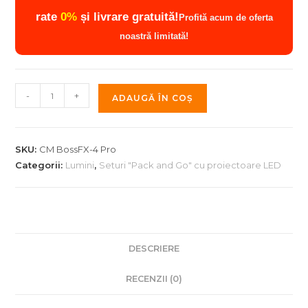
rate
0%
și livrare gratuită!
Profită acum de oferta
noastră limitată!
Cantitate
-
+
ADAUGĂ ÎN COȘ
Set
lumini
CM
SKU:
CM BossFX-4 Pro
BossFX-
Categorii:
Lumini
,
Seturi "Pack and Go" cu proiectoare LED
4
Pro
DESCRIERE
RECENZII (0)