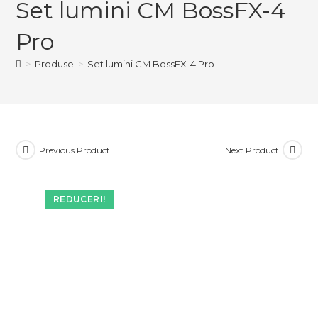
Set lumini CM BossFX-4
CM
BossFX-
Pro
4
Pro
>
Produse
>
Set lumini CM BossFX-4 Pro
Previous Product
Next Product
REDUCERI!