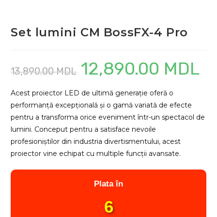
Set lumini CM BossFX-4 Pro
12,890.00
MDL
Prețul
Prețu
13,890.00
MDL
inițial
cure
a
este:
fost:
12,89
13,890.00 MDL.
Acest proiector LED de ultimă generație oferă o
performanță excepțională și o gamă variată de efecte
pentru a transforma orice eveniment într-un spectacol de
lumini. Conceput pentru a satisface nevoile
profesioniștilor din industria divertismentului, acest
proiector vine echipat cu multiple funcții avansate.
Plata în
6