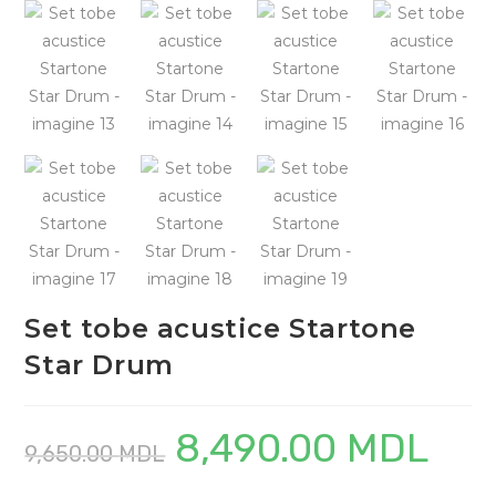
Set tobe acustice Startone
Star Drum
8,490.00
MDL
Prețul
Prețul
9,650.00
MDL
inițial
curent
a
este:
fost:
8,490.00