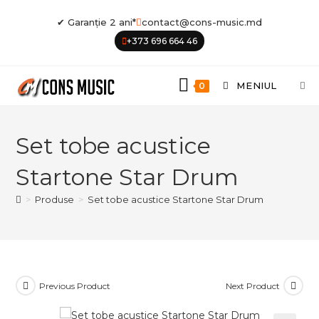
Skip
✔ Garanție 2 ani*
contact@cons-music.md
to
+373 696 664 46
content
MENIUL
0
Set tobe acustice
Startone Star Drum
>
Produse
>
Set tobe acustice Startone Star Drum
Previous Product
Next Product