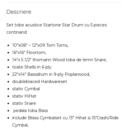
Descriere
Set tobe acustice Startone Star Drum cu 5 pieces
continand
10″x08″ – 12″x09 Tom Toms,
16″x16″ Floortom,
14″x 5 1/2″ thomann Wood toba de lemn Snare,
toate Shells in 6-ply
22″x14″ Bassdrum in 9-ply Poplarwood,
doublebraced Hardwareset
stativ Cymbal
stativ HiHat
stativ Snare
pedala toba Bass
include Brass Cymbalset cu 13″ Hihat si 15″Crash/Ride
Cymbal,