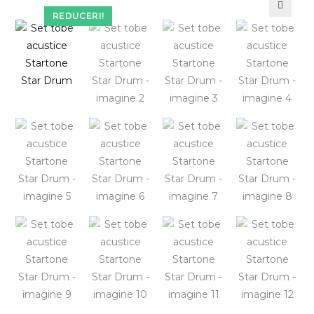
REDUCERI!
🔍