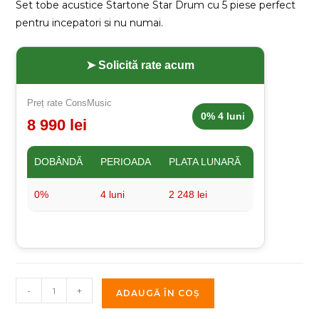
9,650.00 MDL.
Set tobe acustice Startone Star Drum cu 5 piese perfect
pentru incepatori si nu numai.
➤ Solicită rate acum
Preț rate ConsMusic
0% 4 luni
8 990 lei
DOBÂNDĂ
PERIOADA
PLATA LUNARĂ
0%
4 luni
2 248 lei
Cantitate
-
+
ADAUGĂ ÎN COȘ
Set