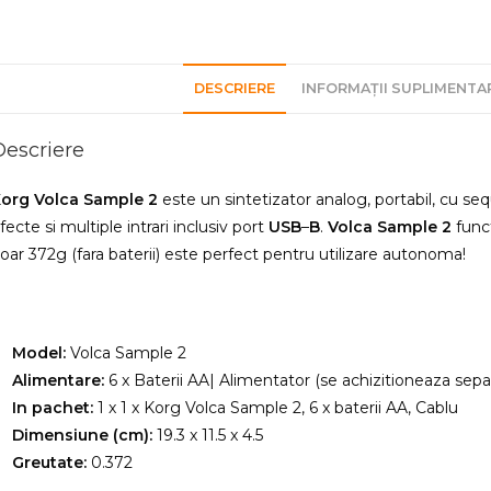
DESCRIERE
INFORMAȚII SUPLIMENTA
Descriere
org Volca Sample 2
este un sintetizator analog, portabil, cu se
fecte si multiple intrari inclusiv port
USB
–
B
.
Volca
Sample
2
func
oar 372g (fara baterii) este perfect pentru utilizare autonoma!
Model:
Volca Sample 2
Alimentare:
6 x Baterii AA| Alimentator (se achizitioneaza sepa
In pachet:
1 x 1 x Korg Volca Sample 2, 6 x baterii AA, Cablu
Dimensiune (cm):
19.3 x 11.5 x 4.5
Greutate:
0.372