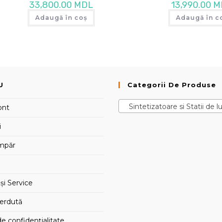
33,800.00
MDL
13,990.00
M
Adaugă în coș
Adaugă în c
U
Categorii De Produse
Sintetizatoare si Statii de lucru 
ont
i
mpăr
și Service
ierdută
de confidențialitate