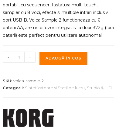
portabil, cu sequencer, tastatura multi-touch,
sampler cu 8 voci, efecte si multiple intrari inclusiv
port USB-B. Volca Sample 2 functioneaza cu 6
baterii AA, are un difuzor integrat si la doar 372g (fara
baterii) este perfect pentru utilizare autonoma!
Cantitate
-
+
ADAUGĂ ÎN COȘ
Sintetizator
Korg
Volca
SKU:
volca-sample-2
Sample
Categorii:
Sintetizatoare si Statii de lucru
,
Studio & HiFi
2