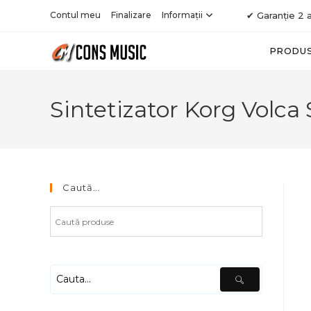
Skip
Contul meu
Finalizare
Informații
✔ Garanție 2 a
to
content
PRODU
Sintetizator Korg Volca
Caută…