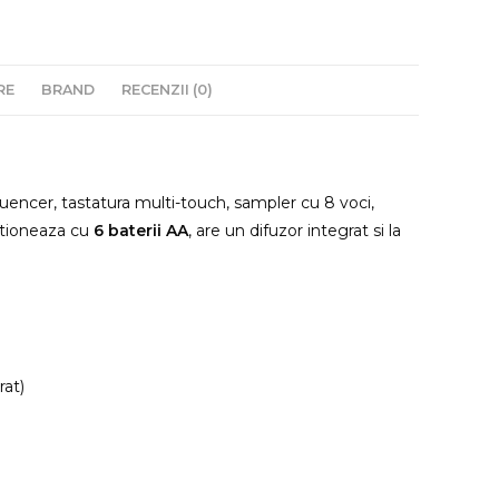
RE
BRAND
RECENZII (0)
quencer, tastatura multi-touch, sampler cu 8 voci,
tioneaza cu
6 baterii AA
, are un difuzor integrat si la
rat)