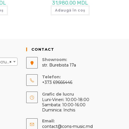
DL
31,980.00
MDL
oș
Adaugă în coș
CONTACT
Showroom:
(19)
×
str. Burebista 17a
Telefon:
+373 69666446
Opens
Grafic de lucru
in
Luni-Vineri: 10:00-18:00
your
Sambata: 10:00-16:00
application
Duminica: Inchis
Email:
Opens
contact@cons-music.md