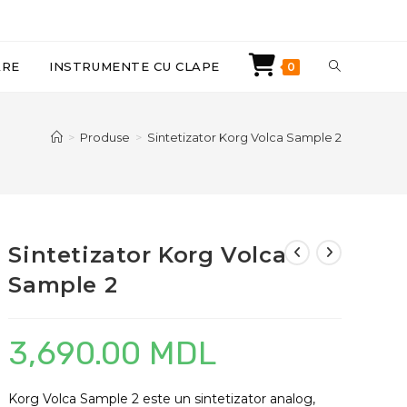
TOGGLE
ARE
INSTRUMENTE CU CLAPE
0
WEBSITE
>
Produse
>
Sintetizator Korg Volca Sample 2
SEARCH
Sintetizator Korg Volca
Sample 2
3,690.00
MDL
Korg Volca Sample 2 este un sintetizator analog,