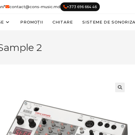
ni*
contact@cons-music.md
+373 696 664 46
SE
PROMOȚII
CHITARE
SISTEME DE SONORIZ
 Sample 2