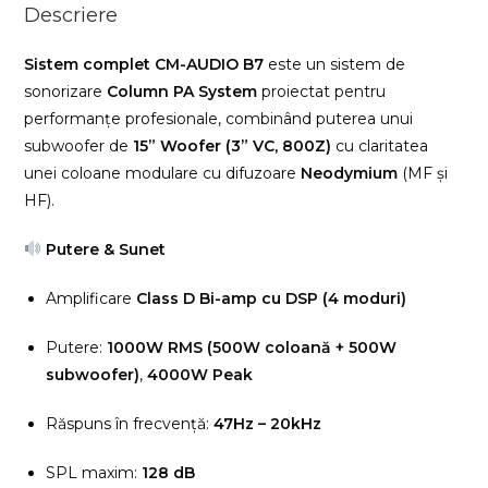
Descriere
Sistem complet CM-AUDIO B7
este un sistem de
sonorizare
Column PA System
proiectat pentru
performanțe profesionale, combinând puterea unui
subwoofer de
15” Woofer (3” VC, 800Z)
cu claritatea
unei coloane modulare cu difuzoare
Neodymium
(MF și
HF).
Putere & Sunet
Amplificare
Class D Bi-amp cu DSP (4 moduri)
Putere:
1000W RMS (500W coloană + 500W
subwoofer)
,
4000W Peak
Răspuns în frecvență:
47Hz – 20kHz
SPL maxim:
128 dB