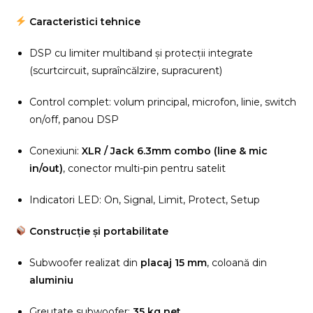
Caracteristici tehnice
DSP cu limiter multiband și protecții integrate
(scurtcircuit, supraîncălzire, supracurent)
Control complet: volum principal, microfon, linie, switch
on/off, panou DSP
Conexiuni:
XLR / Jack 6.3mm combo (line & mic
in/out)
, conector multi-pin pentru satelit
Indicatori LED: On, Signal, Limit, Protect, Setup
Construcție și portabilitate
Subwoofer realizat din
placaj 15 mm
, coloană din
aluminiu
Greutate subwoofer:
35 kg net