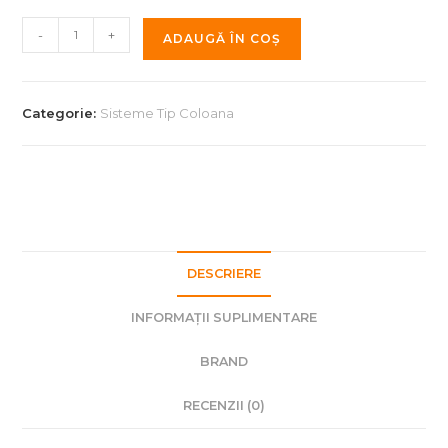
Cantitate
-
+
ADAUGĂ ÎN COȘ
Sistem
complet
CM-
Categorie:
Sisteme Tip Coloana
AUDIO
B7
DESCRIERE
INFORMAȚII SUPLIMENTARE
BRAND
RECENZII (0)