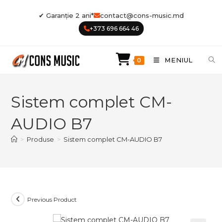
Skip
✔ Garanție 2 ani*
contact@cons-music.md
to
+373 696 664 46
content
MENIUL
0
Sistem complet CM-
AUDIO B7
>
Produse
>
Sistem complet CM-AUDIO B7
Previous Product