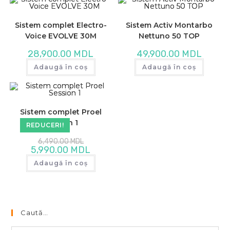
Sistem complet Electro-
Sistem Activ Montarbo
Voice EVOLVE 30M
Nettuno 50 TOP
28,900.00
MDL
49,900.00
MDL
Adaugă în coș
Adaugă în coș
Sistem complet Proel
Session 1
REDUCERI!
Prețul
6,490.00
MDL
inițial
Prețul
5,990.00
MDL
a
curent
fost:
este:
Adaugă în coș
6,490.00 MDL.
5,990.00 MDL.
Caută…