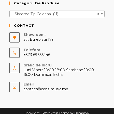
Categorii De Produse
Sisteme Tip Coloana (11)
×
CONTACT
Showroom:
str. Burebista 17a
Telefon:
+373 69666446
Opens
Grafic de lucru
in
Luni-Vineri: 10:00-18:00 Sambata: 10:00-
your
16:00 Duminica: Inchis
application
Email:
Opens
contact@cons-music.md
in
your
application
Copyright - WordPress Theme by OceanWP