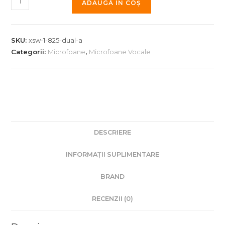
ADAUGĂ ÎN COȘ
Sistem
Wireless
cu
SKU:
xsw-1-825-dual-a
Doua
Categorii:
Microfoane
,
Microfoane Vocale
Microfoane
de
Mână
Sennheiser
XSW
1-
DESCRIERE
825
Dual
INFORMAȚII SUPLIMENTARE
A
BRAND
RECENZII (0)