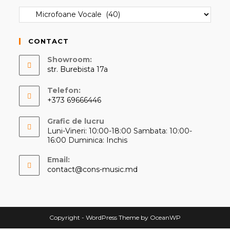
CONTACT
Showroom:
str. Burebista 17a
Telefon:
+373 69666446
Opens
Grafic de lucru
in
Luni-Vineri: 10:00-18:00 Sambata: 10:00-
your
16:00 Duminica: Inchis
application
Email:
Opens
contact@cons-music.md
in
your
application
Copyright - WordPress Theme by OceanWP