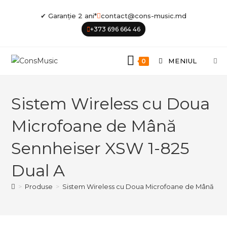
Skip
✔ Garanție 2 ani*
contact@cons-music.md
to
+373 696 664 46
content
MENIUL
0
Sistem Wireless cu Doua
Microfoane de Mână
Sennheiser XSW 1-825
Dual A
>
Produse
>
Sistem Wireless cu Doua Microfoane de Mână Sen