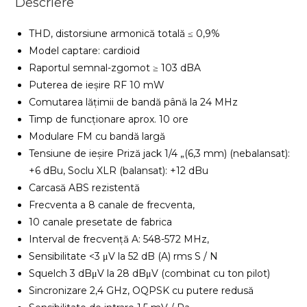
Descriere
THD, distorsiune armonică totală ≤ 0,9%
Model captare: cardioid
Raportul semnal-zgomot ≥ 103 dBA
Puterea de ieșire RF 10 mW
Comutarea lățimii de bandă până la 24 MHz
Timp de funcționare aprox. 10 ore
Modulare FM cu bandă largă
Tensiune de ieșire Priză jack 1/4 „(6,3 mm) (nebalansat):
+6 dBu, Soclu XLR (balansat): +12 dBu
Carcasă ABS rezistentă
Frecventa a 8 canale de frecventa,
10 canale presetate de fabrica
Interval de frecvență A: 548-572 MHz,
Sensibilitate <3 μV la 52 dB (A) rms S / N
Squelch 3 dBμV la 28 dBμV (combinat cu ton pilot)
Sincronizare 2,4 GHz, OQPSK cu putere redusă