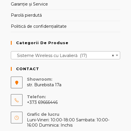
Garanție și Service
Parolă pierdută
Politică de confidențialitate
Categorii De Produse
Sisteme Wireless cu Lavalieră (17)
×
CONTACT
Showroom:
str. Burebista 17a
Telefon:
+373 69666446
Opens
Grafic de lucru
in
Luni-Vineri: 10:00-18:00 Sambata: 10:00-
your
16:00 Duminica: Inchis
application