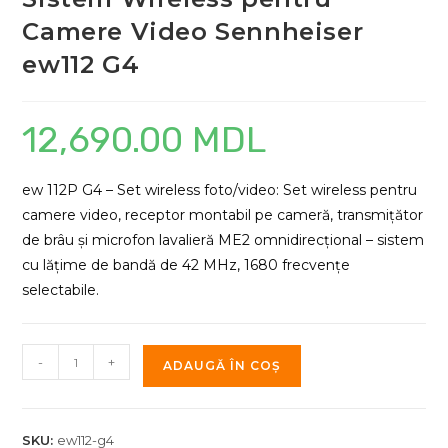
Camere Video Sennheiser
ew112 G4
12,690.00
MDL
ew 112P G4 – Set wireless foto/video: Set wireless pentru
camere video, receptor montabil pe cameră, transmițător
de brâu și microfon lavalieră ME2 omnidirecțional – sistem
cu lățime de bandă de 42 MHz, 1680 frecvențe
selectabile.
Cantitate
-
+
ADAUGĂ ÎN COȘ
Sistem
Wireless
pentru
SKU:
ew112-g4