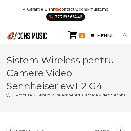
Skip
✔ Garanție 2 ani*
contact@cons-music.md
to
+373 696 664 46
content
MENIUL
0
Sistem Wireless pentru
Camere Video
Sennheiser ew112 G4
>
Produse
>
Sistem Wireless pentru Camere Video Sennheise
Previous Product
Next Product