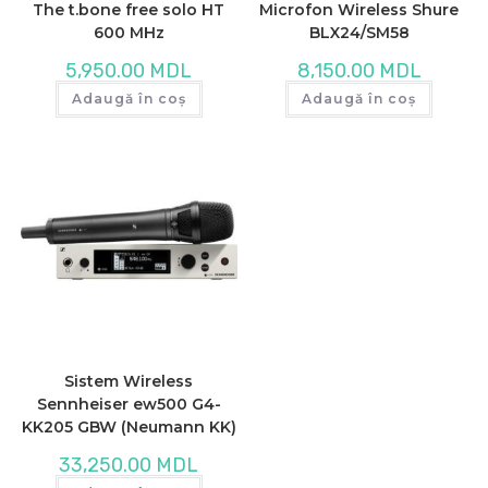
The t.bone free solo HT
Microfon Wireless Shure
600 MHz
BLX24/SM58
5,950.00
MDL
8,150.00
MDL
Adaugă în coș
Adaugă în coș
Sistem Wireless
Sennheiser ew500 G4-
KK205 GBW (Neumann KK)
33,250.00
MDL