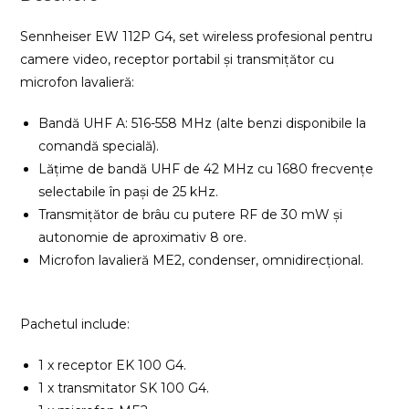
Sennheiser EW 112P G4, set wireless profesional pentru
camere video, receptor portabil și transmițător cu
microfon lavalieră:
Bandă UHF A: 516-558 MHz (alte benzi disponibile la
comandă specială).
Lățime de bandă UHF de 42 MHz cu 1680 frecvențe
selectabile în pași de 25 kHz.
Transmițător de brâu cu putere RF de 30 mW și
autonomie de aproximativ 8 ore.
Microfon lavalieră ME2, condenser, omnidirecțional.
Pachetul include:
1 x receptor EK 100 G4.
1 x transmitator SK 100 G4.