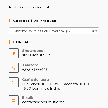
Politică de confidențialitate
Categorii De Produse
Sisteme Wireless cu Lavalieră (17)
×
CONTACT
Showroom:
str. Burebista 17a
Telefon:
+373 69666446
Opens
Grafic de lucru
in
Luni-Vineri: 10:00-18:00 Sambata: 10:00-
your
16:00 Duminica: Inchis
application
Email:
Opens
contact@cons-music.md
in