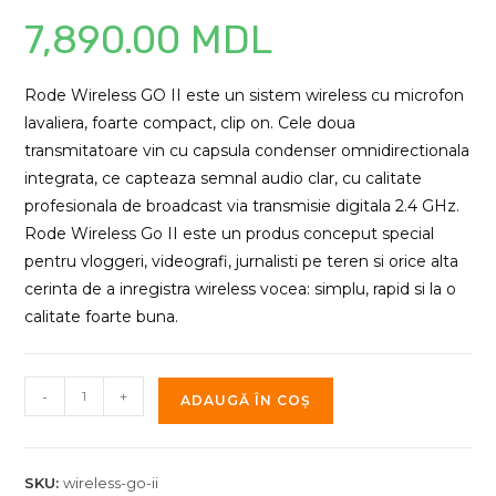
7,890.00
MDL
Rode Wireless GO II este un sistem wireless cu microfon
lavaliera, foarte compact, clip on. Cele doua
transmitatoare vin cu capsula condenser omnidirectionala
integrata, ce capteaza semnal audio clar, cu calitate
profesionala de broadcast via transmisie digitala 2.4 GHz.
Rode Wireless Go II este un produs conceput special
pentru vloggeri, videografi, jurnalisti pe teren si orice alta
cerinta de a inregistra wireless vocea: simplu, rapid si la o
calitate foarte buna.
Cantitate
-
+
ADAUGĂ ÎN COȘ
Sistem
Wireless
RODE
SKU:
wireless-go-ii