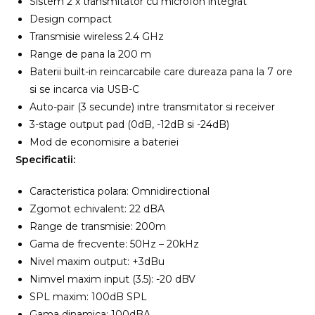
Sistem 2 x transmitator cu microfon integrat
Design compact
Transmisie wireless 2.4 GHz
Range de pana la 200 m
Baterii built-in reincarcabile care dureaza pana la 7 ore
si se incarca via USB-C
Auto-pair (3 secunde) intre transmitator si receiver
3-stage output pad (0dB, -12dB si -24dB)
Mod de economisire a bateriei
Specificatii:
Caracteristica polara: Omnidirectional
Zgomot echivalent: 22 dBA
Range de transmisie: 200m
Gama de frecvente: 50Hz – 20kHz
Nivel maxim output: +3dBu
Nimvel maxim input (3.5): -20 dBV
SPL maxim: 100dB SPL
Gama dinamica: 100dBA