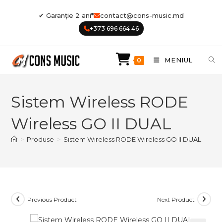
Skip
✔ Garanție 2 ani*
contact@cons-music.md
to
+373 696 664 46
content
MENIUL
0
Sistem Wireless RODE
Wireless GO II DUAL
>
Produse
>
Sistem Wireless RODE Wireless GO II DUAL
Previous Product
Next Product