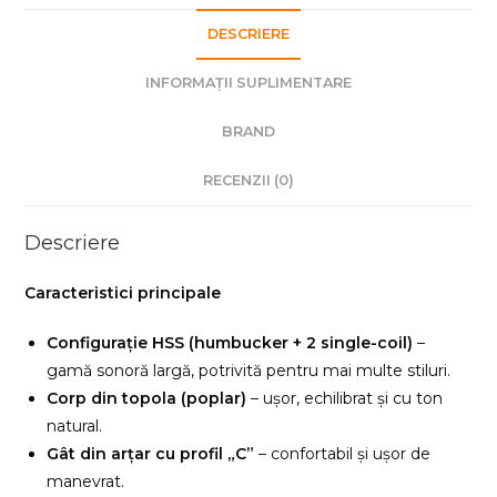
DESCRIERE
INFORMAȚII SUPLIMENTARE
BRAND
RECENZII (0)
Descriere
Caracteristici principale
Configurație HSS (humbucker + 2 single-coil)
–
gamă sonoră largă, potrivită pentru mai multe stiluri.
Corp din topola (poplar)
– ușor, echilibrat și cu ton
natural.
Gât din arțar cu profil „C”
– confortabil și ușor de
manevrat.