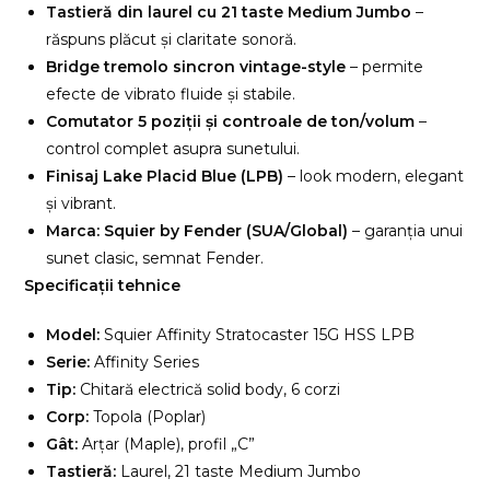
Tastieră din laurel cu 21 taste Medium Jumbo
–
răspuns plăcut și claritate sonoră.
Bridge tremolo sincron vintage-style
– permite
efecte de vibrato fluide și stabile.
Comutator 5 poziții și controale de ton/volum
–
control complet asupra sunetului.
Finisaj Lake Placid Blue (LPB)
– look modern, elegant
și vibrant.
Marca: Squier by Fender (SUA/Global)
– garanția unui
sunet clasic, semnat Fender.
Specificații tehnice
Model:
Squier Affinity Stratocaster 15G HSS LPB
Serie:
Affinity Series
Tip:
Chitară electrică solid body, 6 corzi
Corp:
Topola (Poplar)
Gât:
Arțar (Maple), profil „C”
Tastieră:
Laurel, 21 taste Medium Jumbo