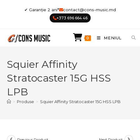
Skip
✔ Garanție 2 ani*
contact@cons-music.md
to
+373 696 664 46
content
MENIUL
0
Squier Affinity
Stratocaster 15G HSS
LPB
>
Produse
>
Squier Affinity Stratocaster 15G HSS LPB
Previous Product
Next Product