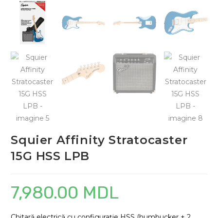
Squier Affinity Stratocaster
15G HSS LPB
7,980.00
MDL
Chitară electrică cu configurație HSS (humbucker + 2