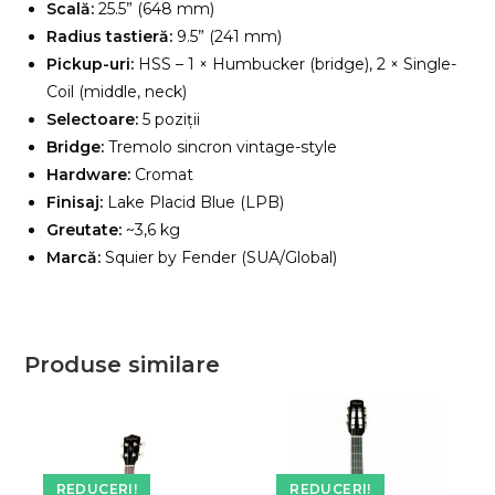
Scală:
25.5” (648 mm)
Radius tastieră:
9.5” (241 mm)
Pickup-uri:
HSS – 1 × Humbucker (bridge), 2 × Single-
Coil (middle, neck)
Selectoare:
5 poziții
Bridge:
Tremolo sincron vintage-style
Hardware:
Cromat
Finisaj:
Lake Placid Blue (LPB)
Greutate:
~3,6 kg
Marcă:
Squier by Fender (SUA/Global)
Produse similare
REDUCERI!
REDUCERI!