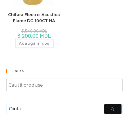
Chitara Electro-Acustica
Flame DG 100CT NA
Prețul
3,540.00
MDL
inițial
Prețul
3,200.00
MDL
a
curent
fost:
este:
Adaugă în coș
3,540.00 MDL.
3,200.00 MDL.
Caută…