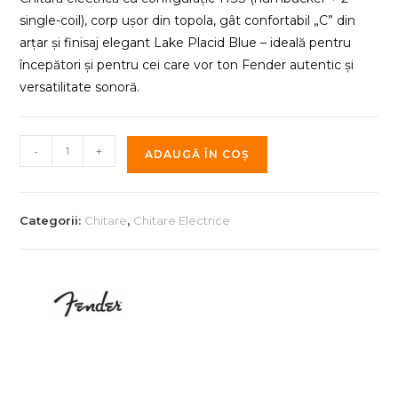
single-coil), corp ușor din topola, gât confortabil „C” din
arțar și finisaj elegant Lake Placid Blue – ideală pentru
începători și pentru cei care vor ton Fender autentic și
versatilitate sonoră.
Cantitate
-
+
ADAUGĂ ÎN COȘ
Squier
Affinity
Stratocaster
Categorii:
Chitare
,
Chitare Electrice
15G
HSS
LPB