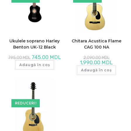
Ukulele soprano Harley
Chitara Acustica Flame
Benton UK-12 Black
CAG 100 NA
Prețul
Prețul
Prețul
745.00
MDL
795.00
MDL
2,090.00
MDL
inițial
curent
inițial
Prețul
1,990.00
MDL
a
este:
a
Adaugă în coș
curent
fost:
745.00 MDL.
fost:
este:
Adaugă în coș
795.00 MDL.
2,090.00 M
1,990.00 
REDUCERI!