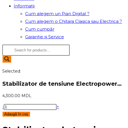
Informații
Cum alegem un Pian Digital ?
Cum alegem o Chitara Clasica sau Electrica ?
Cum cumpăr
Garanție și Service
Products
search
Selected:
Stabilizator de tensiune Electropower…
4,300.00
MDL
Cantitate
-
+
Stabilizator
Adaugă în coș
de