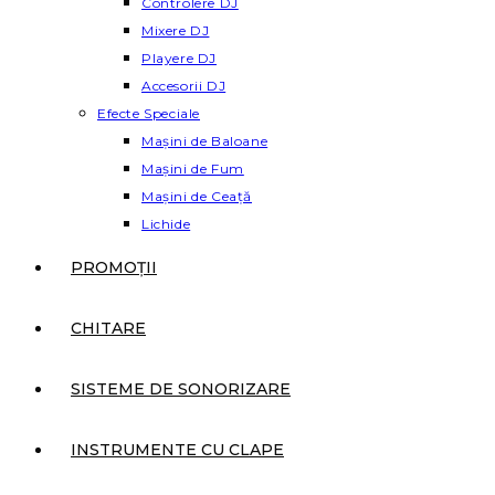
Controlere DJ
Mixere DJ
Playere DJ
Accesorii DJ
Efecte Speciale
Mașini de Baloane
Mașini de Fum
Mașini de Ceață
Lichide
PROMOȚII
CHITARE
SISTEME DE SONORIZARE
INSTRUMENTE CU CLAPE