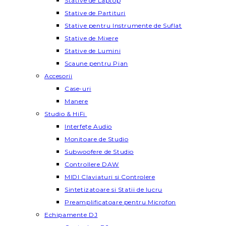
Stative de Laptop
Stative de Partituri
Stative pentru Instrumente de Suflat
Stative de Mixere
Stative de Lumini
Scaune pentru Pian
Accesorii
Case-uri
Manere
Studio & HiFi
Interfețe Audio
Monitoare de Studio
Subwoofere de Studio
Controllere DAW
MIDI Claviaturi si Controlere
Sintetizatoare si Statii de lucru
Preamplificatoare pentru Microfon
Echipamente DJ