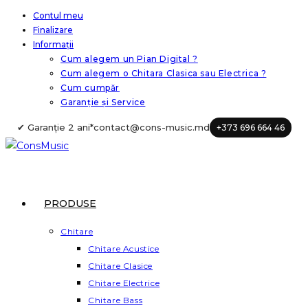
Skip
Contul meu
Finalizare
to
Informații
content
Cum alegem un Pian Digital ?
Cum alegem o Chitara Clasica sau Electrica ?
Cum cumpăr
Garanție și Service
✔ Garanție 2 ani*
contact@cons-music.md
+373 696 664 46
PRODUSE
Chitare
Chitare Acustice
Chitare Clasice
Chitare Electrice
Chitare Bass