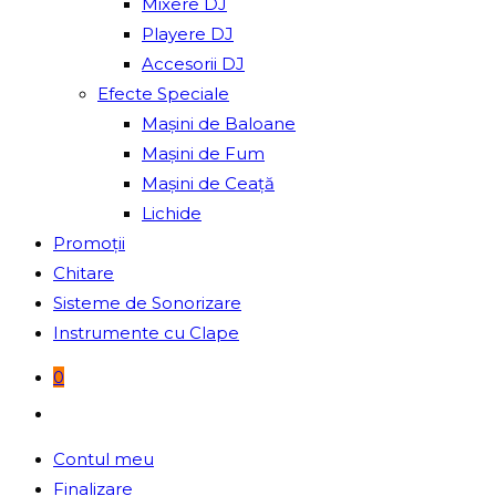
Mixere DJ
Playere DJ
Accesorii DJ
Efecte Speciale
Mașini de Baloane
Mașini de Fum
Mașini de Ceață
Lichide
Promoții
Chitare
Sisteme de Sonorizare
Instrumente cu Clape
0
Toggle
website
Contul meu
search
Finalizare