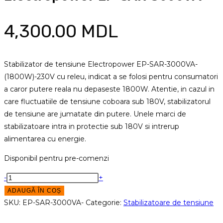
4,300.00
MDL
Stabilizator de tensiune Electropower EP-SAR-3000VA-
(1800W)-230V cu releu, indicat a se folosi pentru consumatori
a caror putere reala nu depaseste 1800W. Atentie, in cazul in
care fluctuatiile de tensiune coboara sub 180V, stabilizatorul
de tensiune are jumatate din putere. Unele marci de
stabilizatoare intra in protectie sub 180V si intrerup
alimentarea cu energie.
Disponibil pentru pre-comenzi
Cantitate
-
+
Stabilizator
ADAUGĂ ÎN COȘ
de
SKU:
EP-SAR-3000VA-
Categorie:
Stabilizatoare de tensiune
tensiune