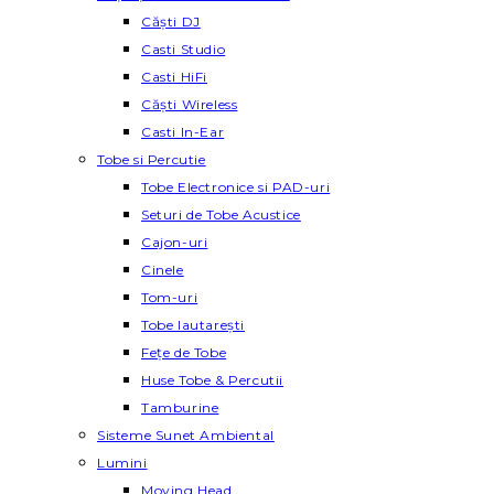
Căști DJ
Casti Studio
Casti HiFi
Căști Wireless
Casti In-Ear
Tobe si Percutie
Tobe Electronice si PAD-uri
Seturi de Tobe Acustice
Cajon-uri
Cinele
Tom-uri
Tobe lautareşti
Fețe de Tobe
Huse Tobe & Percutii
Tamburine
Sisteme Sunet Ambiental
Lumini
Moving Head