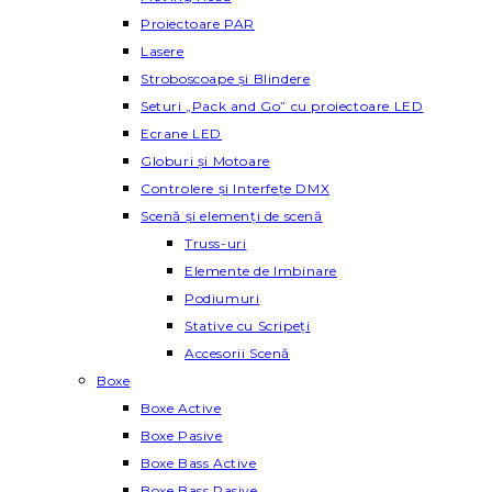
Proiectoare PAR
Lasere
Stroboscoape și Blindere
Seturi „Pack and Go” cu proiectoare LED
Ecrane LED
Globuri și Motoare
Controlere și Interfețe DMX
Scenă și elemenți de scenă
Truss-uri
Elemente de Imbinare
Podiumuri
Stative cu Scripeți
Accesorii Scenă
Boxe
Boxe Active
Boxe Pasive
Boxe Bass Active
Boxe Bass Pasive