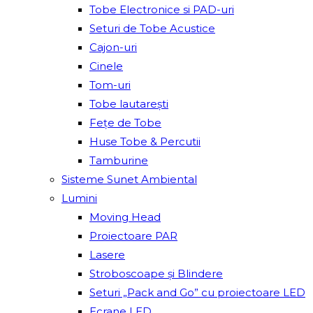
Tobe Electronice si PAD-uri
Seturi de Tobe Acustice
Cajon-uri
Cinele
Tom-uri
Tobe lautareşti
Fețe de Tobe
Huse Tobe & Percutii
Tamburine
Sisteme Sunet Ambiental
Lumini
Moving Head
Proiectoare PAR
Lasere
Stroboscoape și Blindere
Seturi „Pack and Go” cu proiectoare LED
Ecrane LED