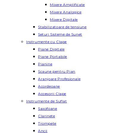
Mixere Amplificate
Mixere Analogice
Mixere Digitale
Stabilizatoare de tensiune
Seturi Sisteme de Sunet
Instrumente cu Clape
Piane Digitale
Piane Portabile
Pianine
Scaune pentru Pian
Aranjoare Profesionale
Acordeoane
Accesorii Clape
Instrumente de Suflat
Saxofoane
Clarinete
Trompete
Ancii