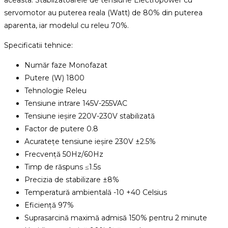
aceasta. Stablizatoarele de tensiune Electropower cu
servomotor au puterea reala (Watt) de 80% din puterea
aparenta, iar modelul cu releu 70%.
Specificatii tehnice:
Număr faze Monofazat
Putere (W) 1800
Tehnologie Releu
Tensiune intrare 145V-255VAC
Tensiune ieșire 220V-230V stabilizată
Factor de putere 0.8
Acuratețe tensiune ieșire 230V ±2.5%
Frecvență 50Hz/60Hz
Timp de răspuns ≤1.5s
Precizia de stabilizare ±8%
Temperatură ambientală -10 +40 Celsius
Eficiență 97%
Suprasarcină maximă admisă 150% pentru 2 minute