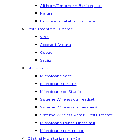
Althorn/Tenorhorn Bariton, etc
Naiuri
Produse curatat, intretinere
Instrumente cu Coarde
Viori
Accesorii Vioara
Cobze
Sacâz
Microfoane
Microfoane Voce
Microfoane fara fir
Microfoane de Studio
Sisteme Wireless cu Headset
Sisteme Wireless cu Lavalieră
Sisteme Wireless Pentru Instrumente
Microfoane Pentru Instalatii
Microfoane pentru cor
Căști și Monitorizare In-Ear