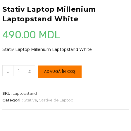
Stativ Laptop Millenium
Laptopstand White
490.00
MDL
Stativ Laptop Millenium Laptopstand White
Cantitate
-
+
ADAUGĂ ÎN COȘ
Stativ
Laptop
Millenium
SKU:
Laptopstand
Laptopstand
Categorii:
Stative
,
Stative de Laptop
White