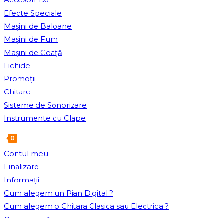
Efecte Speciale
Mașini de Baloane
Mașini de Fum
Mașini de Ceață
Lichide
Promoții
Chitare
Sisteme de Sonorizare
Instrumente cu Clape
0
Toggle
Contul meu
website
Finalizare
search
Informații
Cum alegem un Pian Digital ?
Cum alegem o Chitara Clasica sau Electrica ?