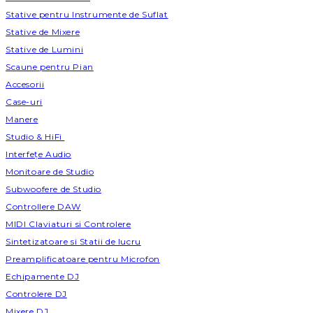
Stative pentru Instrumente de Suflat
Stative de Mixere
Stative de Lumini
Scaune pentru Pian
Accesorii
Case-uri
Manere
Studio & HiFi
Interfețe Audio
Monitoare de Studio
Subwoofere de Studio
Controllere DAW
MIDI Claviaturi si Controlere
Sintetizatoare si Statii de lucru
Preamplificatoare pentru Microfon
Echipamente DJ
Controlere DJ
Mixere DJ