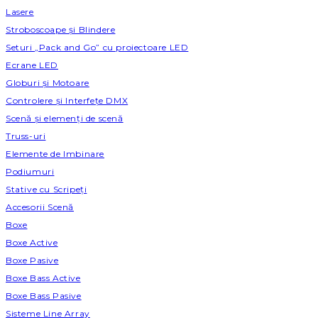
Lasere
Stroboscoape și Blindere
Seturi „Pack and Go” cu proiectoare LED
Ecrane LED
Globuri și Motoare
Controlere și Interfețe DMX
Scenă și elemenți de scenă
Truss-uri
Elemente de Imbinare
Podiumuri
Stative cu Scripeți
Accesorii Scenă
Boxe
Boxe Active
Boxe Pasive
Boxe Bass Active
Boxe Bass Pasive
Sisteme Line Array