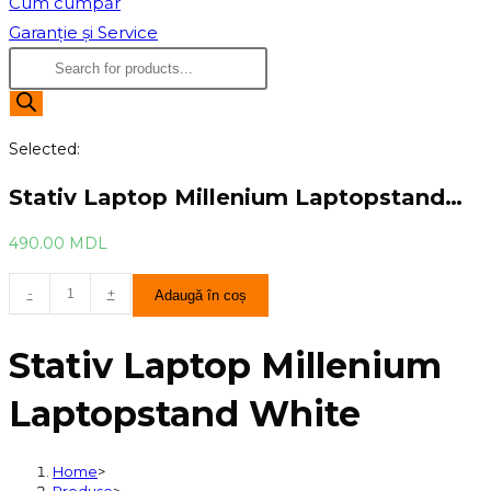
Cum cumpăr
Garanție și Service
Products
search
Selected:
Stativ Laptop Millenium Laptopstand…
490.00
MDL
Cantitate
-
+
Adaugă în coș
Stativ
Laptop
Stativ Laptop Millenium
Millenium
Laptopstand
Laptopstand White
White
Home
>