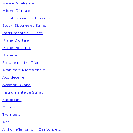
Mixere Analogice
Mixere Digitale
Stabilizatoare de tensiune
Seturi Sisteme de Sunet
Instrumente cu Clape
Piane Digitale
Piane Portabile
Pianine
Scaune pentru Pian
Aranjoare Profesionale
Acordeoane
Accesorii Clape
Instrumente de Suflat
Saxofoane
Clarinete
Trompete
Ancii
Althorn/Tenorhorn Bariton, etc