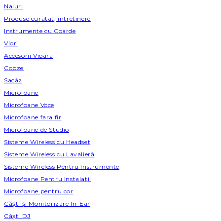
Naiuri
Produse curatat, intretinere
Instrumente cu Coarde
Viori
Accesorii Vioara
Cobze
Sacâz
Microfoane
Microfoane Voce
Microfoane fara fir
Microfoane de Studio
Sisteme Wireless cu Headset
Sisteme Wireless cu Lavalieră
Sisteme Wireless Pentru Instrumente
Microfoane Pentru Instalatii
Microfoane pentru cor
Căști și Monitorizare In-Ear
Căști DJ