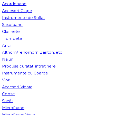
Acordeoane
Accesorii Clape
Instrumente de Suflat
Saxofoane
Clarinete
Trompete
Ancii
Althorn/Tenorhorn Bariton, etc
Naiuri
Produse curatat, intretinere
Instrumente cu Coarde
Viori
Accesorii Vioara
Cobze
Sacâz
Microfoane
Microfoane Voce