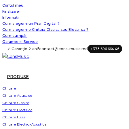
Skip
Contul meu
Finalizare
to
Informații
content
Cum alegem un Pian Digital ?
Cum alegem o Chitara Clasica sau Electrica ?
Cum cumpăr
Garanție și Service
✔ Garanție 2 ani*
contact@cons-music.md
+373 696 664 46
PRODUSE
Chitare
Chitare Acustice
Chitare Clasice
Chitare Electrice
Chitare Bass
Chitare Electro-Acustice