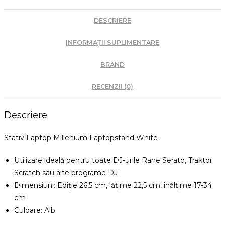
DESCRIERE
INFORMAȚII SUPLIMENTARE
BRAND
RECENZII (0)
Descriere
Stativ Laptop Millenium Laptopstand White
Utilizare ideală pentru toate DJ-urile Rane Serato, Traktor
Scratch sau alte programe DJ
Dimensiuni: Ediție 26,5 cm, lățime 22,5 cm, înălțime 17-34
cm
Culoare: Alb