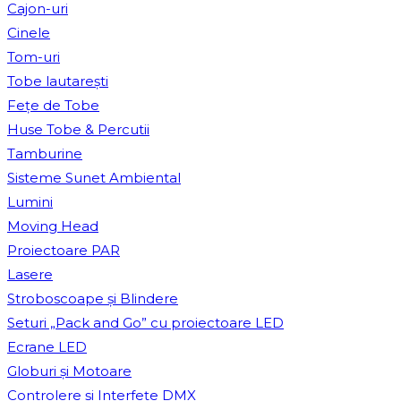
Cajon-uri
Cinele
Tom-uri
Tobe lautareşti
Fețe de Tobe
Huse Tobe & Percutii
Tamburine
Sisteme Sunet Ambiental
Lumini
Moving Head
Proiectoare PAR
Lasere
Stroboscoape și Blindere
Seturi „Pack and Go” cu proiectoare LED
Ecrane LED
Globuri și Motoare
Controlere și Interfețe DMX