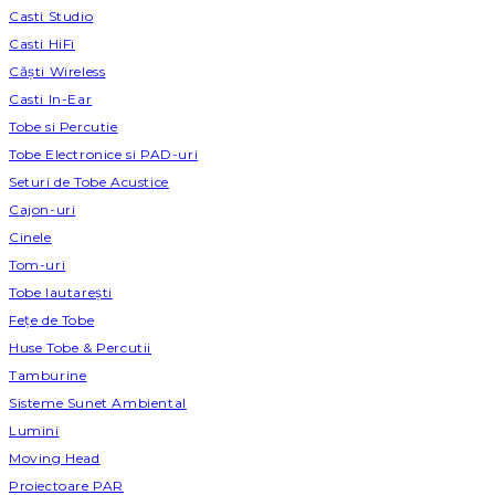
Casti Studio
Casti HiFi
Căști Wireless
Casti In-Ear
Tobe si Percutie
Tobe Electronice si PAD-uri
Seturi de Tobe Acustice
Cajon-uri
Cinele
Tom-uri
Tobe lautareşti
Fețe de Tobe
Huse Tobe & Percutii
Tamburine
Sisteme Sunet Ambiental
Lumini
Moving Head
Proiectoare PAR