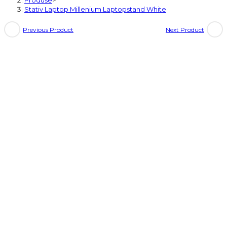
Produse
>
Stativ Laptop Millenium Laptopstand White
Previous Product
Next Product