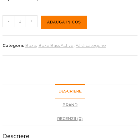
Cantitate
-
+
ADAUGĂ ÎN COȘ
Subwoofer
activ
Alto
Categorii:
Boxe
,
Boxe Bass Active
,
Fără categorie
TS
15S
DESCRIERE
BRAND
RECENZII (0)
Descriere