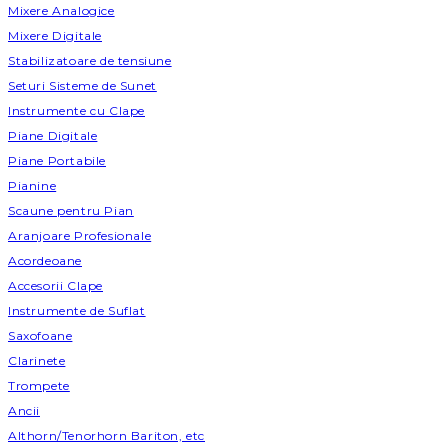
Mixere Analogice
Mixere Digitale
Stabilizatoare de tensiune
Seturi Sisteme de Sunet
Instrumente cu Clape
Piane Digitale
Piane Portabile
Pianine
Scaune pentru Pian
Aranjoare Profesionale
Acordeoane
Accesorii Clape
Instrumente de Suflat
Saxofoane
Clarinete
Trompete
Ancii
Althorn/Tenorhorn Bariton, etc