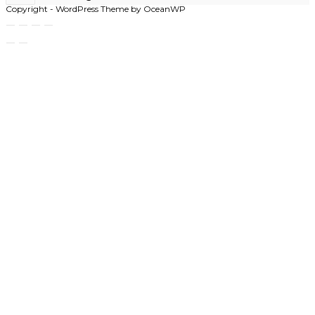
in
Copyright - WordPress Theme by OceanWP
your
application