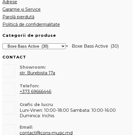
Adrese
Garanție și Service
Parolă pierdută
Politică de confidențialitate
Categorii de produse
×
Boxe Bass Active (30)
CONTACT
Showroom:
str. Burebista 17a
Telefon:
+373 69666446
Opens
Grafic de lucru
in
Luni-Vineri: 10:00-18:00 Sambata: 10:00-16:00
your
Duminica: Inchis
application
Email:
Opens
contact@cons-music.md