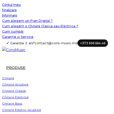
Skip
Contul meu
Finalizare
to
Informații
content
Cum alegem un Pian Digital ?
Cum alegem o Chitara Clasica sau Electrica ?
Cum cumpăr
Garanție și Service
✔ Garanție 2 ani*
contact@cons-music.md
+373 696 664 46
PRODUSE
Chitare
Chitare Acustice
Chitare Clasice
Chitare Electrice
Chitare Bass
Chitare Electro-Acustice