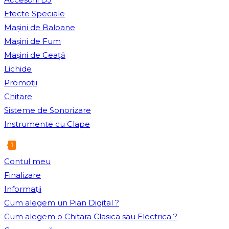
Efecte Speciale
Mașini de Baloane
Mașini de Fum
Mașini de Ceață
Lichide
Promoții
Chitare
Sisteme de Sonorizare
Instrumente cu Clape
1
Toggle
Contul meu
website
Finalizare
search
Informații
Cum alegem un Pian Digital ?
Cum alegem o Chitara Clasica sau Electrica ?