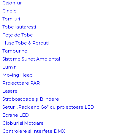
Cajon-uri
Cinele
Tom-uri
Tobe lautareşti
Fețe de Tobe
Huse Tobe & Percutii
Tamburine
Sisteme Sunet Ambiental
Lumini
Moving Head
Proiectoare PAR
Lasere
Stroboscoape și Blindere
Seturi „Pack and Go” cu proiectoare LED
Ecrane LED
Globuri și Motoare
Controlere și Interfețe DMX