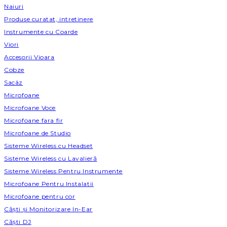
Naiuri
Produse curatat, intretinere
Instrumente cu Coarde
Viori
Accesorii Vioara
Cobze
Sacâz
Microfoane
Microfoane Voce
Microfoane fara fir
Microfoane de Studio
Sisteme Wireless cu Headset
Sisteme Wireless cu Lavalieră
Sisteme Wireless Pentru Instrumente
Microfoane Pentru Instalatii
Microfoane pentru cor
Căști și Monitorizare In-Ear
Căști DJ