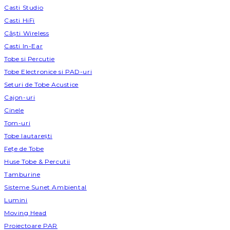
Casti Studio
Casti HiFi
Căști Wireless
Casti In-Ear
Tobe si Percutie
Tobe Electronice si PAD-uri
Seturi de Tobe Acustice
Cajon-uri
Cinele
Tom-uri
Tobe lautareşti
Fețe de Tobe
Huse Tobe & Percutii
Tamburine
Sisteme Sunet Ambiental
Lumini
Moving Head
Proiectoare PAR