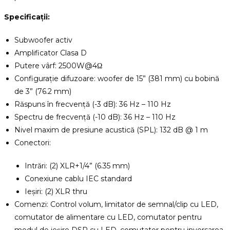
Specificații:
Subwoofer activ
Amplificator Clasa D
Putere vârf: 2500W@4Ω
Configurație difuzoare: woofer de 15” (381 mm) cu bobină
de 3” (76.2 mm)
Răspuns în frecvență (-3 dB): 36 Hz – 110 Hz
Spectru de frecvență (-10 dB): 36 Hz – 110 Hz
Nivel maxim de presiune acustică (SPL): 132 dB @ 1 m
Conectori:
Intrări: (2) XLR+1/4” (6.35 mm)
Conexiune cablu IEC standard
Ieșiri: (2) XLR thru
Comenzi: Control volum, limitator de semnal/clip cu LED,
comutator de alimentare cu LED, comutator pentru
modul de ieșire DSP cu LED, comutator pentru inversarea