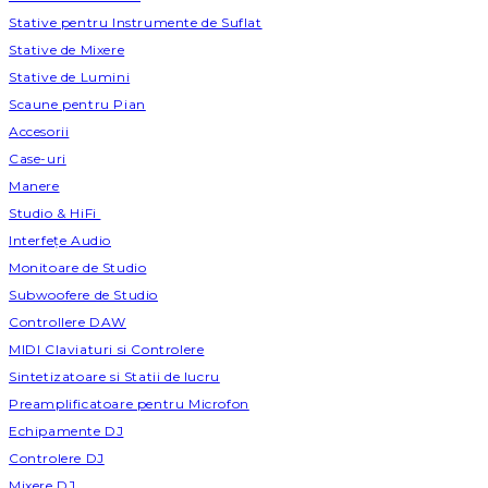
Stative pentru Instrumente de Suflat
Stative de Mixere
Stative de Lumini
Scaune pentru Pian
Accesorii
Case-uri
Manere
Studio & HiFi
Interfețe Audio
Monitoare de Studio
Subwoofere de Studio
Controllere DAW
MIDI Claviaturi si Controlere
Sintetizatoare si Statii de lucru
Preamplificatoare pentru Microfon
Echipamente DJ
Controlere DJ
Mixere DJ