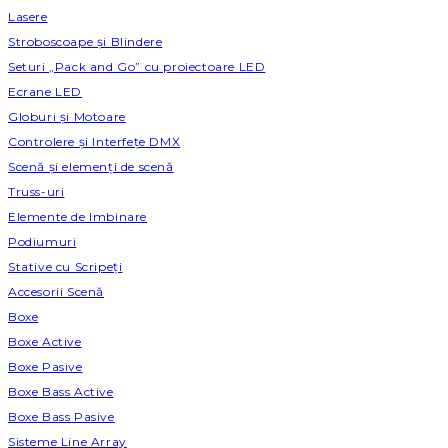
Lasere
Stroboscoape și Blindere
Seturi „Pack and Go” cu proiectoare LED
Ecrane LED
Globuri și Motoare
Controlere și Interfețe DMX
Scenă și elemenți de scenă
Truss-uri
Elemente de Imbinare
Podiumuri
Stative cu Scripeți
Accesorii Scenă
Boxe
Boxe Active
Boxe Pasive
Boxe Bass Active
Boxe Bass Pasive
Sisteme Line Array