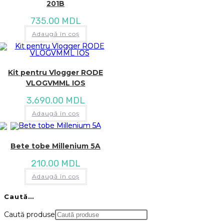
201B
735.00
MDL
Adaugă în coș
Kit pentru Vlogger RODE
VLOGVMML IOS
3,690.00
MDL
Adaugă în coș
Bete tobe Millenium 5A
210.00
MDL
Adaugă în coș
Caută…
Caută produse