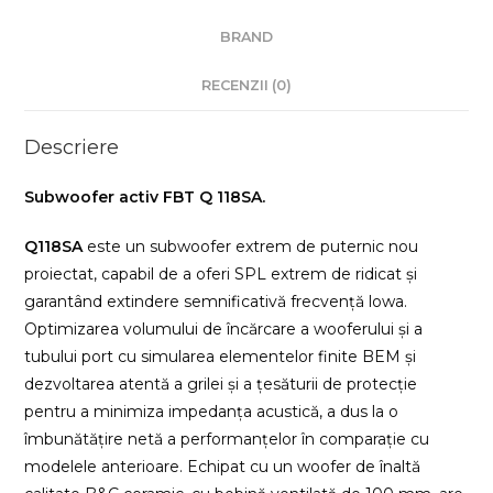
BRAND
RECENZII (0)
Descriere
Subwoofer activ FBT Q 118SA.
Q118SA
este un subwoofer extrem de puternic nou
proiectat, capabil de a oferi SPL extrem de ridicat și
garantând extindere semnificativă frecvență lowa.
Optimizarea volumului de încărcare a wooferului și a
tubului port cu simularea elementelor finite BEM și
dezvoltarea atentă a grilei și a țesăturii de protecție
pentru a minimiza impedanța acustică, a dus la o
îmbunătățire netă a performanțelor în comparație cu
modelele anterioare. Echipat cu un woofer de înaltă