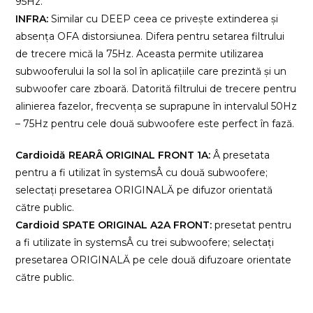
95Hz.
INFRA:
Similar cu DEEP ceea ce privește extinderea și
absența OFA distorsiunea. Difera pentru setarea filtrului
de trecere mică la 75Hz. Aceasta permite utilizarea
subwooferului la sol la sol în aplicațiile care prezintă și un
subwoofer care zboară. Datorită filtrului de trecere pentru
alinierea fazelor, frecvența se suprapune în intervalul 50Hz
– 75Hz pentru cele două subwoofere este perfect în fază.
Cardioidă REARÂ ORIGINAL FRONT 1A:
Â presetata
pentru a fi utilizat în systemsÂ cu două subwoofere;
selectați presetarea ORIGINALĂ pe difuzor orientată
către public.
Cardioid SPATE ORIGINAL A2A FRONT:
presetat pentru
a fi utilizate în systemsÂ cu trei subwoofere; selectați
presetarea ORIGINALĂ pe cele două difuzoare orientate
către public.