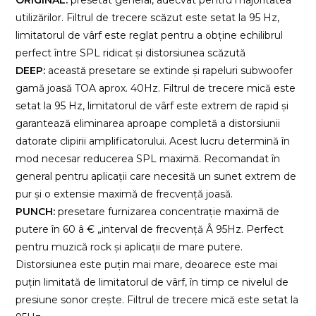
utilizărilor. Filtrul de trecere scăzut este setat la 95 Hz,
limitatorul de vârf este reglat pentru a obține echilibrul
perfect între SPL ridicat și distorsiunea scăzută
DEEP:
această presetare se extinde și rapeluri subwoofer
gamă joasă TOA aprox. 40Hz. Filtrul de trecere mică este
setat la 95 Hz, limitatorul de vârf este extrem de rapid și
garantează eliminarea aproape completă a distorsiunii
datorate clipirii amplificatorului. Acest lucru determină în
mod necesar reducerea SPL maximă. Recomandat în
general pentru aplicații care necesită un sunet extrem de
pur și o extensie maximă de frecvență joasă.
PUNCH:
presetare furnizarea concentrație maximă de
putere în 60 â € „interval de frecvență Â 95Hz. Perfect
pentru muzică rock și aplicații de mare putere.
Distorsiunea este puțin mai mare, deoarece este mai
puțin limitată de limitatorul de vârf, în timp ce nivelul de
presiune sonor crește. Filtrul de trecere mică este setat la