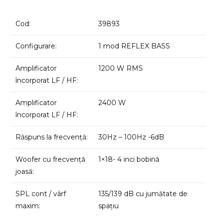
Cod:
39893
Configurare:
1 mod REFLEX BASS
Amplificator
1200 W RMS
încorporat LF / HF:
Amplificator
2400 W
încorporat LF / HF:
Răspuns la frecvență:
30Hz – 100Hz -6dB
Woofer cu frecvență
1×18- 4 inci bobină
joasă:
SPL cont / vârf
135/139 dB cu jumătate de
maxim:
spațiu