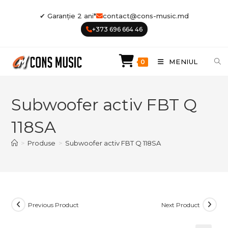
Skip
✔ Garanție 2 ani*
contact@cons-music.md
to
+373 696 664 46
content
MENIUL
0
Subwoofer activ FBT Q
118SA
>
Produse
>
Subwoofer activ FBT Q 118SA
Previous Product
Next Product