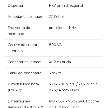
Dispersia:
HxV omnidirecțional
Impedanta de intrare:
22 Kohm
Frecvența de
preselectat KHz
recrutare:
Cerințe de curent
800 VA
alternativ:
Conector de intrare:
XLR cu buclă
Cablu de alimentare:
5 m / ft
Dimensiunea netă
550 x 700 x 720 / 21,65 x 27,55
(LxHxD):
x 28,34 mm / inch
Dimensiunea
610 x 857 x 780 / 24,01 x 33,74
transportului (LxHxD):
x 30,70 mm / inch