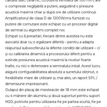
calitate B&C ceramic, cu bobină ventilată de 100 mm, are
o compresie neglijabilă a puterii, asigurând o presiune
acustică maximă chiar și după ore de utilizare continuă.
Amplificatorul de clasa D de 1200Wrms furnizat cu
putere de comutare este echipat cu un procesor digital
de semnal cu algoritmi complet noi.
Echipat cu 6 presetări, fiecare dintre acestea nu este
asociată doar cu o egalizare diferită – pentru a adapta
răspunsul subwooferului la diferite condiții de utilizare – ci
și cu calibrarea dinamică a procesorului diferit pentru a
extinde presiunea acustică maximă la niveluri foarte
înalte, cu nici o deteriorare a semnalului inițial. Acest lucru
asigură configurabilitatea absolută a sunetului obținut, o
flexibilitate mare de utilizare și, mai ales, un raport SPL /
dimensiune impresionant.
Dulapul din placaj de mesteacăn de 18 mm este echipat
cu 4 mânere din aluminiu și două suporturi pentru suport
M20, potrivite pentru utilizarea fie pe partea scurtă, fie pe