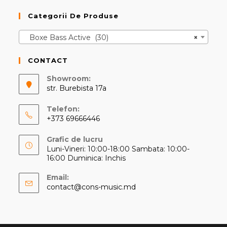
Categorii De Produse
Boxe Bass Active (30)
×
CONTACT
Showroom:
str. Burebista 17a
Telefon:
+373 69666446
Opens
Grafic de lucru
in
Luni-Vineri: 10:00-18:00 Sambata: 10:00-
your
16:00 Duminica: Inchis
application
Email:
Opens
contact@cons-music.md
in
your
application