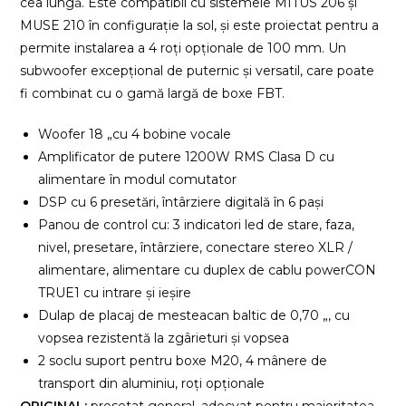
cea lungă. Este compatibil cu sistemele MITUS 206 și
MUSE 210 în configurație la sol, și este proiectat pentru a
permite instalarea a 4 roți opționale de 100 mm. Un
subwoofer excepțional de puternic și versatil, care poate
fi combinat cu o gamă largă de boxe FBT.
Woofer 18 „cu 4 bobine vocale
Amplificator de putere 1200W RMS Clasa D cu
alimentare în modul comutator
DSP cu 6 presetări, întârziere digitală în 6 pași
Panou de control cu: 3 indicatori led de stare, faza,
nivel, presetare, întârziere, conectare stereo XLR /
alimentare, alimentare cu duplex de cablu powerCON
TRUE1 cu intrare și ieșire
Dulap de placaj de mesteacan baltic de 0,70 „, cu
vopsea rezistentă la zgârieturi și vopsea
2 soclu suport pentru boxe M20, 4 mânere de
transport din aluminiu, roți opționale
ORIGINAL:
presetat general, adecvat pentru majoritatea