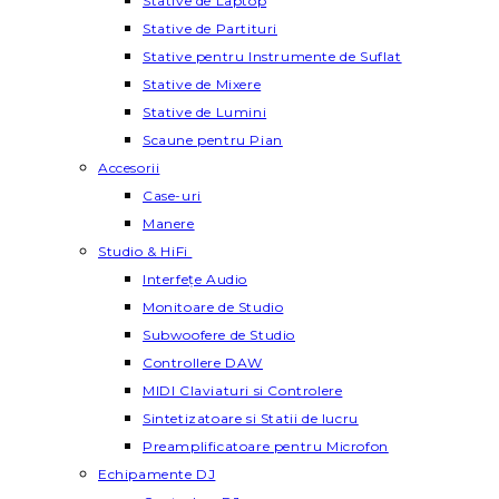
Stative de Laptop
Stative de Partituri
Stative pentru Instrumente de Suflat
Stative de Mixere
Stative de Lumini
Scaune pentru Pian
Accesorii
Case-uri
Manere
Studio & HiFi
Interfețe Audio
Monitoare de Studio
Subwoofere de Studio
Controllere DAW
MIDI Claviaturi si Controlere
Sintetizatoare si Statii de lucru
Preamplificatoare pentru Microfon
Echipamente DJ