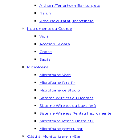
Althorn/Tenorhorn Bariton, etc
Naiuri
Produse curatat, intretinere
Instrumente cu Coarde
Viori
Accesorii Vioara
Cobze
Sacâz
Microfoane
Microfoane Voce
Microfoane fara fir
Microfoane de Studio
Sisteme Wireless cu Headset
Sisteme Wireless cu Lavalieră
Sisteme Wireless Pentru Instrumente
Microfoane Pentru Instalatii
Microfoane pentru cor
Căști și Monitorizare In-Ear