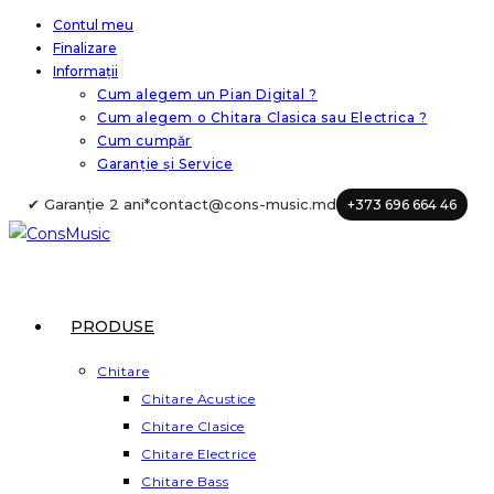
Skip
Contul meu
Finalizare
to
Informații
content
Cum alegem un Pian Digital ?
Cum alegem o Chitara Clasica sau Electrica ?
Cum cumpăr
Garanție și Service
✔ Garanție 2 ani*
contact@cons-music.md
+373 696 664 46
PRODUSE
Chitare
Chitare Acustice
Chitare Clasice
Chitare Electrice
Chitare Bass