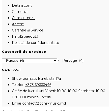
Detalii cont
Comenzi
Cum cumpăr
Adrese
Garanție și Service
Parolă pierdută
Politică de confidențialitate
Categorii de produse
×
Percuție (4)
CONTACT
Showroom:
str. Burebista 17a
Opens
Telefon:
+373 69666446
in
Grafic de lucru
Luni-Vineri: 10:00-18:00 Sambata: 10:00-
your
16:00 Duminica: Inchis
application
Opens
Email:
contact@cons-music.md
in