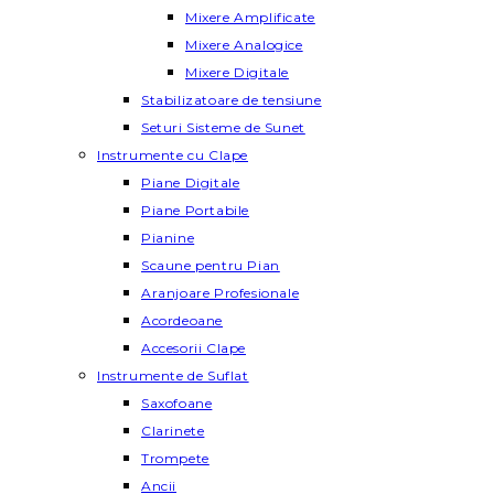
Mixere Amplificate
Mixere Analogice
Mixere Digitale
Stabilizatoare de tensiune
Seturi Sisteme de Sunet
Instrumente cu Clape
Piane Digitale
Piane Portabile
Pianine
Scaune pentru Pian
Aranjoare Profesionale
Acordeoane
Accesorii Clape
Instrumente de Suflat
Saxofoane
Clarinete
Trompete
Ancii