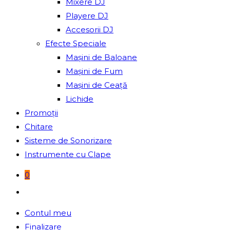
Mixere DJ
Playere DJ
Accesorii DJ
Efecte Speciale
Mașini de Baloane
Mașini de Fum
Mașini de Ceață
Lichide
Promoții
Chitare
Sisteme de Sonorizare
Instrumente cu Clape
0
Toggle
website
Contul meu
search
Finalizare