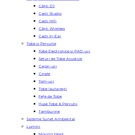
Căști DJ
Casti Studio
Casti HiFi
Căști Wireless
Casti In-Ear
Tobe si Percutie
Tobe Electronice si PAD-uri
Seturi de Tobe Acustice
Cajon-uri
Cinele
Tom-uri
Tobe lautareşti
Fețe de Tobe
Huse Tobe & Percutii
Tamburine
Sisteme Sunet Ambiental
Lumini
Moving Head