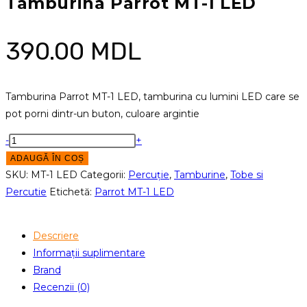
Tamburina Parrot MT-1 LED
390.00
MDL
Tamburina Parrot MT-1 LED, tamburina cu lumini LED care se
pot porni dintr-un buton, culoare argintie
Cantitate
-
+
Tamburina
ADAUGĂ ÎN COȘ
Parrot
SKU:
MT-1 LED
Categorii:
Percuție
,
Tamburine
,
Tobe si
MT-
Percutie
Etichetă:
Parrot MT-1 LED
1
LED
Descriere
Informații suplimentare
Brand
Recenzii (0)