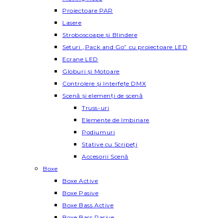
Proiectoare PAR
Lasere
Stroboscoape și Blindere
Seturi „Pack and Go” cu proiectoare LED
Ecrane LED
Globuri și Motoare
Controlere și Interfețe DMX
Scenă și elemenți de scenă
Truss-uri
Elemente de Imbinare
Podiumuri
Stative cu Scripeți
Accesorii Scenă
Boxe
Boxe Active
Boxe Pasive
Boxe Bass Active
Boxe Bass Pasive