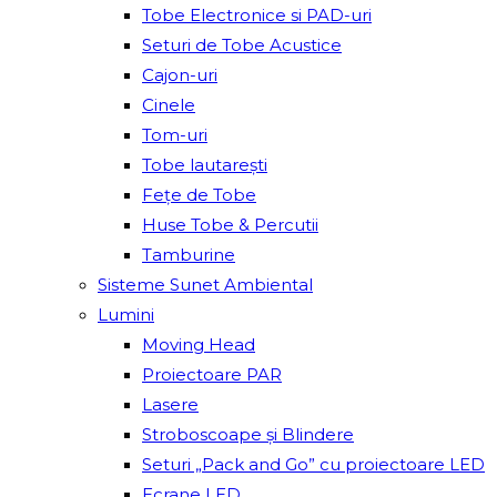
Tobe Electronice si PAD-uri
Seturi de Tobe Acustice
Cajon-uri
Cinele
Tom-uri
Tobe lautareşti
Fețe de Tobe
Huse Tobe & Percutii
Tamburine
Sisteme Sunet Ambiental
Lumini
Moving Head
Proiectoare PAR
Lasere
Stroboscoape și Blindere
Seturi „Pack and Go” cu proiectoare LED
Ecrane LED