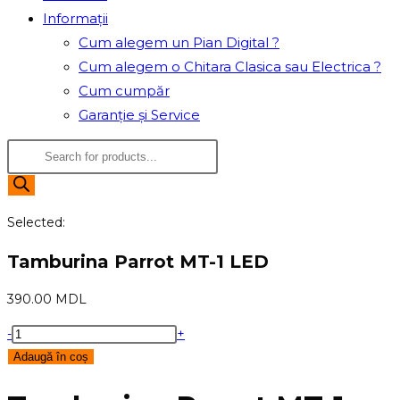
Informații
Cum alegem un Pian Digital ?
Cum alegem o Chitara Clasica sau Electrica ?
Cum cumpăr
Garanție și Service
Products
search
Selected:
Tamburina Parrot MT-1 LED
390.00
MDL
Cantitate
-
+
Tamburina
Adaugă în coș
Parrot