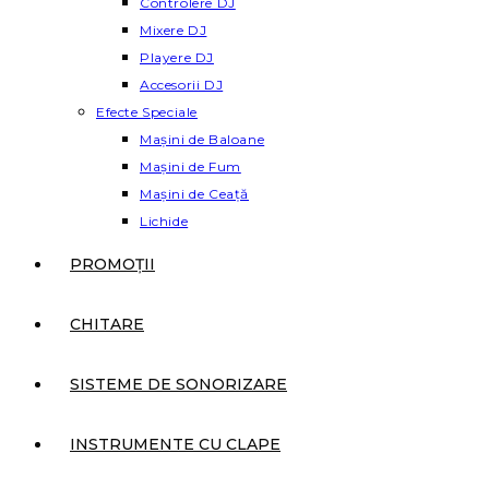
Controlere DJ
Mixere DJ
Playere DJ
Accesorii DJ
Efecte Speciale
Mașini de Baloane
Mașini de Fum
Mașini de Ceață
Lichide
PROMOȚII
CHITARE
SISTEME DE SONORIZARE
INSTRUMENTE CU CLAPE