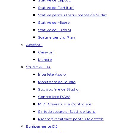
Stative de Laptop
Stative de Partituri
Stative pentru Instrumente de Suflat
Stative de Mixere
Stative de Lumini
Scaune pentru Pian
Accesorii
Case-uri
Manere
Studio & HiFi
Interfețe Audio
Monitoare de Studio
Subwoofere de Studio
Controllere DAW
MIDI Claviaturi si Controlere
Sintetizatoare si Statii de lucru
Preamplificatoare pentru Microfon
Echipamente DJ