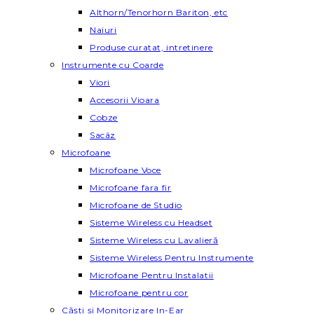
Althorn/Tenorhorn Bariton, etc
Naiuri
Produse curatat, intretinere
Instrumente cu Coarde
Viori
Accesorii Vioara
Cobze
Sacâz
Microfoane
Microfoane Voce
Microfoane fara fir
Microfoane de Studio
Sisteme Wireless cu Headset
Sisteme Wireless cu Lavalieră
Sisteme Wireless Pentru Instrumente
Microfoane Pentru Instalatii
Microfoane pentru cor
Căști și Monitorizare In-Ear