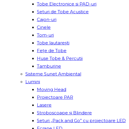
Tobe Electronice si PAD-uri
Seturi de Tobe Acustice
Cajon-uri
Cinele
Tom-uri
Tobe lautareşti
Fețe de Tobe
Huse Tobe & Percutii
Tamburine
Sisteme Sunet Ambiental
Lumini
Moving Head
Proiectoare PAR
Lasere
Stroboscoape și Blindere
Seturi „Pack and Go” cu proiectoare LED
Ecrane LED