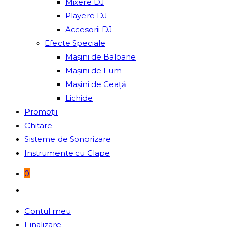
Mixere DJ
Playere DJ
Accesorii DJ
Efecte Speciale
Mașini de Baloane
Mașini de Fum
Mașini de Ceață
Lichide
Promoții
Chitare
Sisteme de Sonorizare
Instrumente cu Clape
0
Toggle
website
Contul meu
search
Finalizare