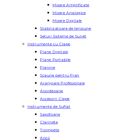
Mixere Amplificate
Mixere Analogice
Mixere Digitale
Stabilizatoare de tensiune
Seturi Sisteme de Sunet
Instrumente cu Clape
Piane Digitale
Piane Portabile
Pianine
Scaune pentru Pian
Aranjoare Profesionale
Acordeoane
Accesorii Clape
Instrumente de Suflat
Saxofoane
Clarinete
Trompete
Ancii