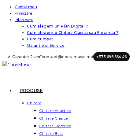
Skip
Contul meu
Finalizare
to
Informații
content
Cum alegem un Pian Digital ?
Cum alegem o Chitara Clasica sau Electrica ?
Cum cumpăr
Garanție și Service
✔ Garanție 2 ani*
contact@cons-music.md
+373 696 664 46
PRODUSE
Chitare
Chitare Acustice
Chitare Clasice
Chitare Electrice
Chitare Bass