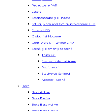
Proiectoare PAR
Lasere
Stroboscoape și Blindere
Seturi „Pack and Go” cu proiectoare LED
Ecrane LED
Globuri și Motoare
Controlere și Interfețe DMX
Scenă și elemenți de scenă
Truss-uri
Elemente de Imbinare
Podiumuri
Stative cu Scripeți
Accesorii Scenă
Boxe
Boxe Active
Boxe Pasive
Boxe Bass Active
Boxe Bass Pasive