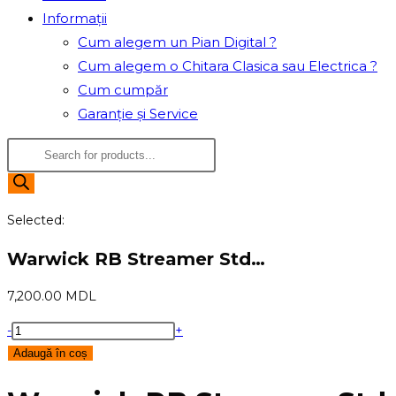
Informații
Cum alegem un Pian Digital ?
Cum alegem o Chitara Clasica sau Electrica ?
Cum cumpăr
Garanție și Service
Products
search
Selected:
Warwick RB Streamer Std…
7,200.00
MDL
Cantitate
-
+
Warwick
Adaugă în coș
RB