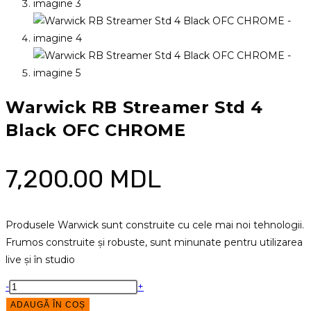
Warwick RB Streamer Std 4
Black OFC CHROME
7,200.00
MDL
Produsele Warwick sunt construite cu cele mai noi tehnologii.
Frumos construite și robuste, sunt minunate pentru utilizarea
live și în studio
Cantitate
-
+
Warwick
ADAUGĂ ÎN COȘ