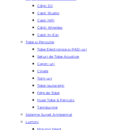
Căști DJ
Casti Studio
Casti HiFi
Căști Wireless
Casti In-Ear
Tobe si Percutie
Tobe Electronice si PAD-uri
Seturi de Tobe Acustice
Cajon-uri
Cinele
Tom-uri
Tobe lautareşti
Fețe de Tobe
Huse Tobe & Percutii
Tamburine
Sisteme Sunet Ambiental
Lumini
Moving Head