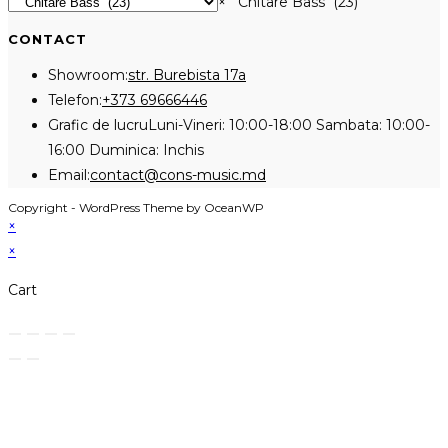
×
Chitare Bass (23)
CONTACT
Showroom:
str. Burebista 17a
Opens
Telefon:
+373 69666446
in
Grafic de lucru
Luni-Vineri: 10:00-18:00 Sambata: 10:00-
your
16:00 Duminica: Inchis
application
Opens
Email:
contact@cons-music.md
in
Copyright - WordPress Theme by OceanWP
your
×
application
×
Cart