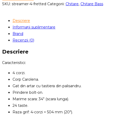
RB
SKU:
streamer-4-fretted
Categorii:
Chitare
,
Chitare Bass
Streamer
Std
Descriere
4
Informații suplimentare
Black
Brand
OFC
Recenzii (0)
CHROME
Descriere
Caracteristici:
4 corzi.
Corp Carolena.
Gat din artar cu tastiera din palisandru.
Prindere bolt-on.
Marime scara: 34″ (scara lunga).
24 taste.
Raza grif: 4-corzi = 504 mm (20″).