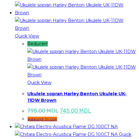
Quick View
Reduceri!
Quick View
Ukulele sopran Harley Benton Ukulele UK-
11DW Brown
Prețul
Prețul
795.00
MDL
745.00
MDL
inițial
curent
Adaugă în coș
a
este:
fost:
745.00 MDL.
795.00 MDL.
Quick