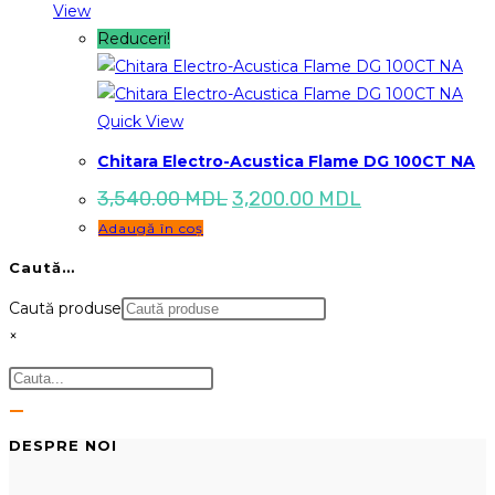
View
Reduceri!
Quick View
Chitara Electro-Acustica Flame DG 100CT NA
Prețul
Prețul
3,540.00
MDL
3,200.00
MDL
inițial
curent
Adaugă în coș
a
este:
fost:
3,200.00 MDL.
Caută…
3,540.00 MDL.
Caută produse
×
DESPRE NOI