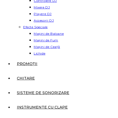
Controlere DJ
Mixere DJ
Playere DJ
Accesorii DJ
Efecte Speciale
Mașini de Baloane
Mașini de Fum
Mașini de Ceață
Lichide
PROMOȚII
CHITARE
SISTEME DE SONORIZARE
INSTRUMENTE CU CLAPE