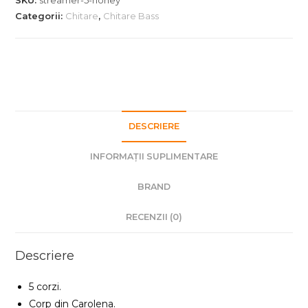
Std
Categorii:
Chitare
,
Chitare Bass
5
Honey
OFC
CHROME
DESCRIERE
INFORMAȚII SUPLIMENTARE
BRAND
RECENZII (0)
Descriere
5 corzi.
Corp din Carolena.