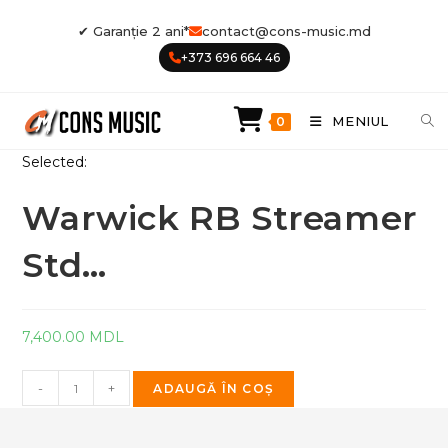
Skip
✔ Garanție 2 ani*
contact@cons-music.md
to
+373 696 664 46
content
MENIUL
0
Selected:
Warwick RB Streamer
Std…
7,400.00
MDL
Cantitate
-
+
ADAUGĂ ÎN COȘ
Warwick
RB