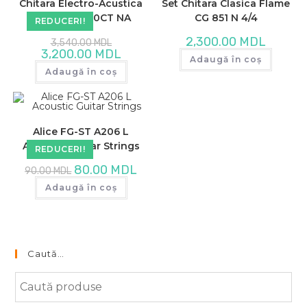
Chitara Electro-Acustica
Set Chitara Clasica Flame
Flame DG 100CT NA
CG 851 N 4/4
REDUCERI!
Prețul
2,300.00
MDL
3,540.00
MDL
inițial
Prețul
3,200.00
MDL
a
Adaugă în coș
curent
fost:
este:
Adaugă în coș
3,540.00 MDL.
3,200.00 MDL.
Alice FG-ST A206 L
Acoustic Guitar Strings
REDUCERI!
Prețul
Prețul
80.00
MDL
90.00
MDL
inițial
curent
a
este:
Adaugă în coș
fost:
80.00 MDL.
90.00 MDL.
Caută…