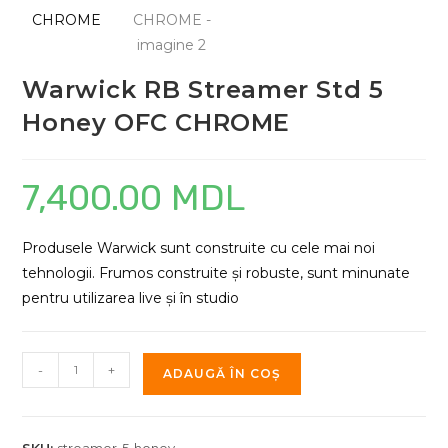
Warwick RB Streamer Std 5
Honey OFC CHROME
7,400.00
MDL
Produsele Warwick sunt construite cu cele mai noi
tehnologii. Frumos construite și robuste, sunt minunate
pentru utilizarea live și în studio
Cantitate
-
+
ADAUGĂ ÎN COȘ
Warwick
RB
Streamer
SKU:
streamer-5-honey