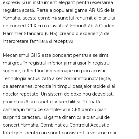
expresiv și un instrument elegant pentru exersarea
regulată acasă. Parte a popularei game ARIUS de la
Yamaha, acesta combină sunetul renumit al pianului
de concert CFX cu o claviatură îmbunătățită Graded
Hammer Standard (GHS), creând o experiență de
interpretare familiară și receptivă.
Mecanismul GHS este ponderat pentru a se simți
mai greu în registrul inferior și mai ușor în registrul
superior, reflectând îndeaproape un pian acustic.
Tehnologia actualizată a senzorilor îmbunătățește,
de asemenea, precizia în timpul pasajelor rapide și al
notelor repetate. Un sistem de boxe nou dezvoltat,
proiectează un sunet clar și echilibrat în toată
camera, în timp ce sample-urile CFX pentru pian
surprind caracterul și gama dinamică a pianului de
concert Yamaha. Combinat cu Controlul Acoustic
Inteligent pentru un sunet consistent la volume mai