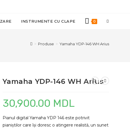
TOGGLE
IZARE
INSTRUMENTE CU CLAPE
0
WEBSITE
>
Produse
>
Yamaha YDP-146 WH Arius
SEARCH
Yamaha YDP-146 WH Arius
30,900.00
MDL
Pianul digital Yamaha YDP 146 este potrivit
pianiștilor care își doresc o atingere realistă, un sunet