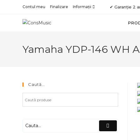
Skip
Contul meu
Finalizare
Informații
✔ Garanție 2 a
to
content
PRO
Yamaha YDP-146 WH A
Caută…