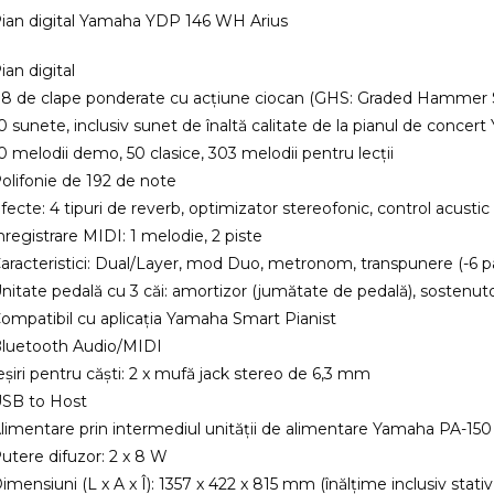
ian digital Yamaha YDP 146 WH Arius
ian digital
8 de clape ponderate cu acțiune ciocan (GHS: Graded Hammer 
0 sunete, inclusiv sunet de înaltă calitate de la pianul de conce
0 melodii demo, 50 clasice, 303 melodii pentru lecții
olifonie de 192 de note
fecte: 4 tipuri de reverb, optimizator stereofonic, control acustic
nregistrare MIDI: 1 melodie, 2 piste
aracteristici: Dual/Layer, mod Duo, metronom, transpunere (-6 pâ
nitate pedală cu 3 căi: amortizor (jumătate de pedală), sostenuto
ompatibil cu aplicația Yamaha Smart Pianist
luetooth Audio/MIDI
eșiri pentru căști: 2 x mufă jack stereo de 6,3 mm
SB to Host
limentare prin intermediul unității de alimentare Yamaha PA-150
utere difuzor: 2 x 8 W
imensiuni (L x A x Î): 1357 x 422 x 815 mm (înălțime inclusiv sta