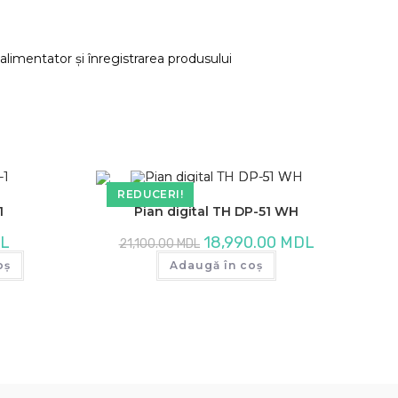
alimentator și înregistrarea produsului
REDUCERI!
1
Pian digital TH DP-51 WH
Prețul
Prețul
L
18,990.00
MDL
21,100.00
MDL
inițial
curent
a
este:
oș
Adaugă în coș
fost:
18,990.00 MDL
21,100.00 MDL.