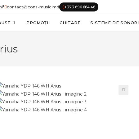
ni*
contact@cons-music.md
+373 696 664 46
DUSE
PROMOȚII
CHITARE
SISTEME DE SONOR
rius
🔍