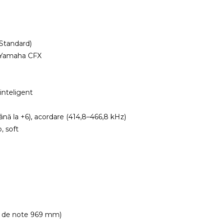
Standard)
rt Yamaha CFX
 inteligent
nă la +6), acordare (414,8–466,8 kHz)
, soft
tiv de note 969 mm)