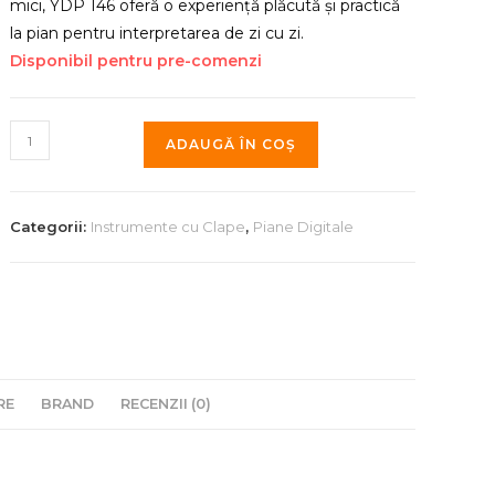
mici, YDP 146 oferă o experiență plăcută și practică
la pian pentru interpretarea de zi cu zi.
Disponibil pentru pre-comenzi
Cantitate
ADAUGĂ ÎN COȘ
Yamaha
YDP-
146
Categorii:
Instrumente cu Clape
,
Piane Digitale
WH
Arius
RE
BRAND
RECENZII (0)