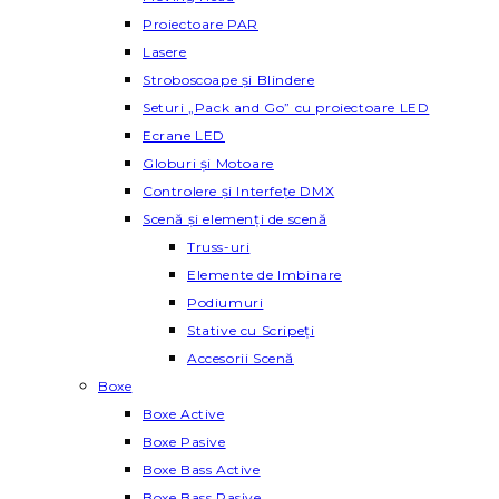
Proiectoare PAR
Lasere
Stroboscoape și Blindere
Seturi „Pack and Go” cu proiectoare LED
Ecrane LED
Globuri și Motoare
Controlere și Interfețe DMX
Scenă și elemenți de scenă
Truss-uri
Elemente de Imbinare
Podiumuri
Stative cu Scripeți
Accesorii Scenă
Boxe
Boxe Active
Boxe Pasive
Boxe Bass Active
Boxe Bass Pasive