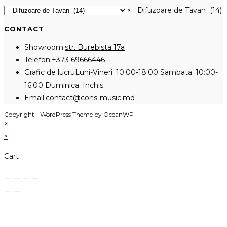
×
Difuzoare de Tavan (14)
CONTACT
Showroom:
str. Burebista 17a
Opens
Telefon:
+373 69666446
in
Grafic de lucru
Luni-Vineri: 10:00-18:00 Sambata: 10:00-
your
16:00 Duminica: Inchis
application
Opens
Email:
contact@cons-music.md
in
Copyright - WordPress Theme by OceanWP
your
×
application
×
Cart