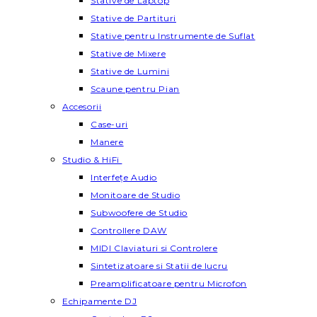
Stative de Laptop
Stative de Partituri
Stative pentru Instrumente de Suflat
Stative de Mixere
Stative de Lumini
Scaune pentru Pian
Accesorii
Case-uri
Manere
Studio & HiFi
Interfețe Audio
Monitoare de Studio
Subwoofere de Studio
Controllere DAW
MIDI Claviaturi si Controlere
Sintetizatoare si Statii de lucru
Preamplificatoare pentru Microfon
Echipamente DJ