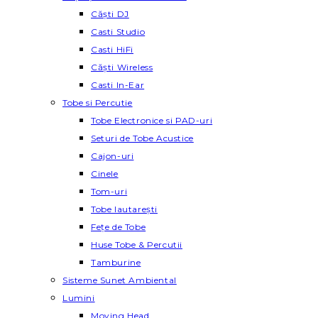
Căști DJ
Casti Studio
Casti HiFi
Căști Wireless
Casti In-Ear
Tobe si Percutie
Tobe Electronice si PAD-uri
Seturi de Tobe Acustice
Cajon-uri
Cinele
Tom-uri
Tobe lautareşti
Fețe de Tobe
Huse Tobe & Percutii
Tamburine
Sisteme Sunet Ambiental
Lumini
Moving Head