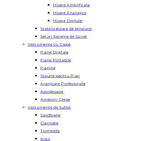
Mixere Amplificate
Mixere Analogice
Mixere Digitale
Stabilizatoare de tensiune
Seturi Sisteme de Sunet
Instrumente cu Clape
Piane Digitale
Piane Portabile
Pianine
Scaune pentru Pian
Aranjoare Profesionale
Acordeoane
Accesorii Clape
Instrumente de Suflat
Saxofoane
Clarinete
Trompete
Ancii