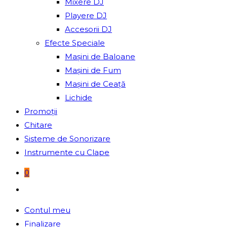
Mixere DJ
Playere DJ
Accesorii DJ
Efecte Speciale
Mașini de Baloane
Mașini de Fum
Mașini de Ceață
Lichide
Promoții
Chitare
Sisteme de Sonorizare
Instrumente cu Clape
0
Toggle
website
Contul meu
search
Finalizare