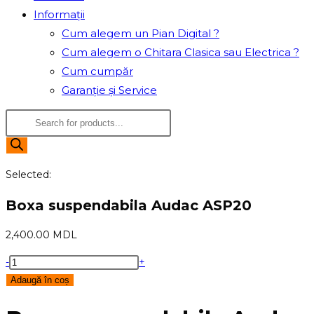
Informații
Cum alegem un Pian Digital ?
Cum alegem o Chitara Clasica sau Electrica ?
Cum cumpăr
Garanție și Service
Products
search
Selected:
Boxa suspendabila Audac ASP20
2,400.00
MDL
Cantitate
-
+
Boxa
Adaugă în coș
suspendabila