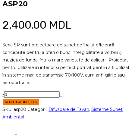
ASP20
2,400.00
MDL
Seria SP sunt proiectoare de sunet de înaltă eficiență
concepute pentru a oferi o bună inteligibilitate a vorbirii și
muzică de fundal într-o mare varietate de aplicații. Proiectat
pentru utilizare în interior și perfect potrivit pentru a fi utilizat
în sisteme mari de transmisie 70/100V, cum ar fi gările sau
aeroporturile.
Cantitate
-
+
Boxa
ADAUGĂ ÎN COȘ
suspendabila
SKU:
asp20
Categorii:
Difuzoare de Tavan
,
Sisteme Sunet
Audac
Ambiental
ASP20