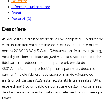
Descriere
Informații suplimentare
Brand
Recenzii (0)
Descriere
ASP20 este un difuzor sferic de 20 W, echipat cu un driver de
8″ și un transformator de linie de 70/100V cu diferite puteri
pentru 20 W, 10 W și 5 Watt. Răspunsul său în frecvență larg,
neted și eficiența ridicată asigură muzica și vorbirea de înaltă
fidelitate. reproducere cu o acoperire orizontală de
360°.Aceasta o face perfectă pentru spații mari, deschise,
cum ar fi halele fabricilor sau spațiile mari de vânzare cu
amănuntul. Carcasa ABS este rezistentă la umezeală și UV și
este echipată cu un cablu de conectare de 3,5 m cu un miez
de oțel care îndeplinește toate cerințele pentru montarea pe
tavan.