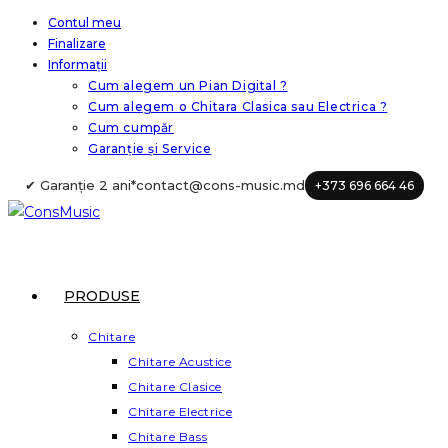
Skip
Contul meu
Finalizare
to
Informații
content
Cum alegem un Pian Digital ?
Cum alegem o Chitara Clasica sau Electrica ?
Cum cumpăr
Garanție și Service
✔ Garanție 2 ani*
contact@cons-music.md
+373 696 664 46
PRODUSE
Chitare
Chitare Acustice
Chitare Clasice
Chitare Electrice
Chitare Bass