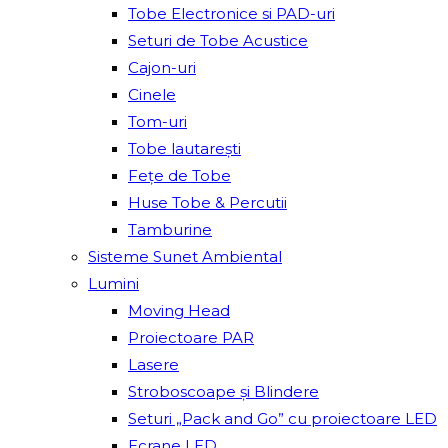
Tobe Electronice si PAD-uri
Seturi de Tobe Acustice
Cajon-uri
Cinele
Tom-uri
Tobe lautareşti
Fețe de Tobe
Huse Tobe & Percutii
Tamburine
Sisteme Sunet Ambiental
Lumini
Moving Head
Proiectoare PAR
Lasere
Stroboscoape și Blindere
Seturi „Pack and Go” cu proiectoare LED
Ecrane LED