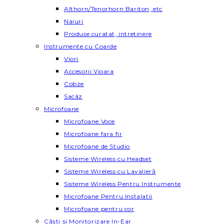
Althorn/Tenorhorn Bariton, etc
Naiuri
Produse curatat, intretinere
Instrumente cu Coarde
Viori
Accesorii Vioara
Cobze
Sacâz
Microfoane
Microfoane Voce
Microfoane fara fir
Microfoane de Studio
Sisteme Wireless cu Headset
Sisteme Wireless cu Lavalieră
Sisteme Wireless Pentru Instrumente
Microfoane Pentru Instalatii
Microfoane pentru cor
Căști și Monitorizare In-Ear