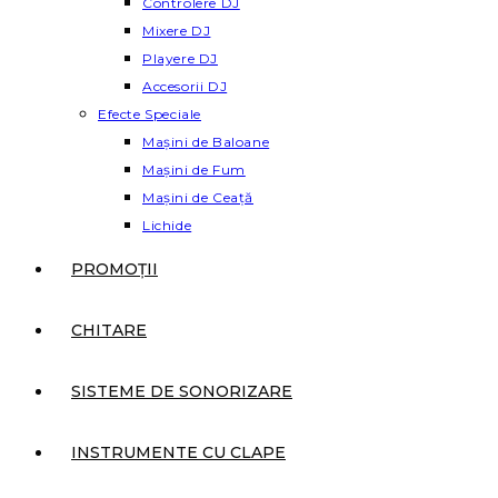
Controlere DJ
Mixere DJ
Playere DJ
Accesorii DJ
Efecte Speciale
Mașini de Baloane
Mașini de Fum
Mașini de Ceață
Lichide
PROMOȚII
CHITARE
SISTEME DE SONORIZARE
INSTRUMENTE CU CLAPE