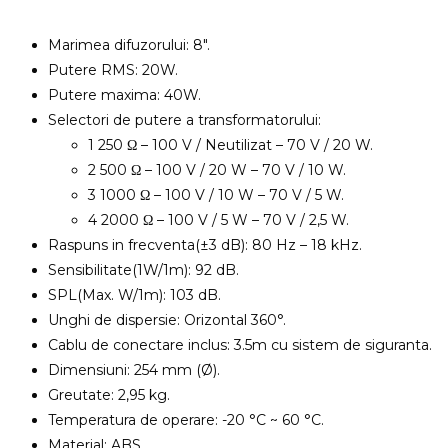
Marimea difuzorului: 8″.
Putere RMS: 20W.
Putere maxima: 40W.
Selectori de putere a transformatorului:
1 250 Ω – 100 V / Neutilizat – 70 V / 20 W.
2 500 Ω – 100 V / 20 W – 70 V / 10 W.
3 1000 Ω – 100 V / 10 W – 70 V / 5 W.
4 2000 Ω – 100 V / 5 W – 70 V / 2,5 W.
Raspuns in frecventa(±3 dB): 80 Hz – 18 kHz.
Sensibilitate(1W/1m): 92 dB.
SPL(Max. W/1m): 103 dB.
Unghi de dispersie: Orizontal 360°.
Cablu de conectare inclus: 3.5m cu sistem de siguranta.
Dimensiuni: 254 mm (Ø).
Greutate: 2,95 kg.
Temperatura de operare: -20 °C ~ 60 °C.
Material: ABS.