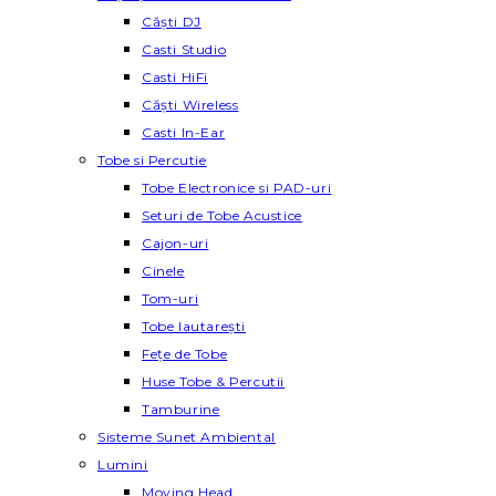
Căști DJ
Casti Studio
Casti HiFi
Căști Wireless
Casti In-Ear
Tobe si Percutie
Tobe Electronice si PAD-uri
Seturi de Tobe Acustice
Cajon-uri
Cinele
Tom-uri
Tobe lautareşti
Fețe de Tobe
Huse Tobe & Percutii
Tamburine
Sisteme Sunet Ambiental
Lumini
Moving Head