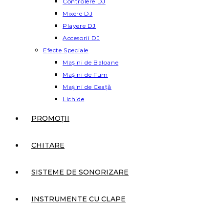
Controlere DJ
Mixere DJ
Playere DJ
Accesorii DJ
Efecte Speciale
Mașini de Baloane
Mașini de Fum
Mașini de Ceață
Lichide
PROMOȚII
CHITARE
SISTEME DE SONORIZARE
INSTRUMENTE CU CLAPE