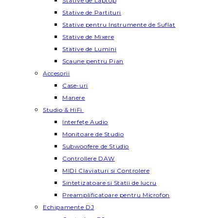
Stative de Laptop
Stative de Partituri
Stative pentru Instrumente de Suflat
Stative de Mixere
Stative de Lumini
Scaune pentru Pian
Accesorii
Case-uri
Manere
Studio & HiFi
Interfețe Audio
Monitoare de Studio
Subwoofere de Studio
Controllere DAW
MIDI Claviaturi si Controlere
Sintetizatoare si Statii de lucru
Preamplificatoare pentru Microfon
Echipamente DJ