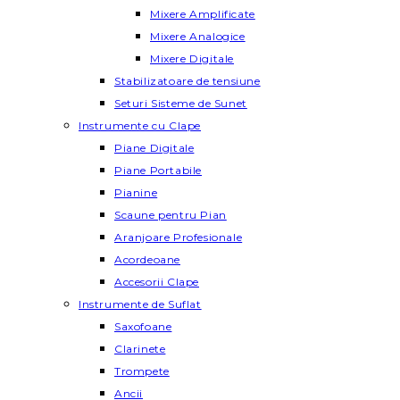
Mixere Amplificate
Mixere Analogice
Mixere Digitale
Stabilizatoare de tensiune
Seturi Sisteme de Sunet
Instrumente cu Clape
Piane Digitale
Piane Portabile
Pianine
Scaune pentru Pian
Aranjoare Profesionale
Acordeoane
Accesorii Clape
Instrumente de Suflat
Saxofoane
Clarinete
Trompete
Ancii