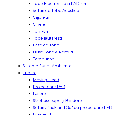
Tobe Electronice si PAD-uri
Seturi de Tobe Acustice
Cajon-uri
Cinele
Tom-uri
Tobe lautareşti
Fețe de Tobe
Huse Tobe & Percutii
Tamburine
Sisteme Sunet Ambiental
Lumini
Moving Head
Proiectoare PAR
Lasere
Stroboscoape și Blindere
Seturi „Pack and Go” cu proiectoare LED
Ecrane LED