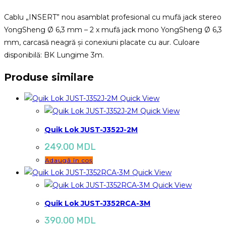
Jack
6.3mm
Cablu „INSERT” nou asamblat profesional cu mufă jack stereo
Proel
YongSheng Ø 6,3 mm – 2 x mufă jack mono YongSheng Ø 6,3
CHLP210LU3
mm, carcasă neagră și conexiuni placate cu aur. Culoare
disponibilă: BK Lungime 3m.
Produse similare
Quick View
Quick View
Quik Lok JUST-J352J-2M
249.00
MDL
Adaugă în coș
Quick View
Quick View
Quik Lok JUST-J352RCA-3M
390.00
MDL