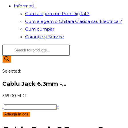
Informații
Cum alegem un Pian Digital ?
Cum alegem o Chitara Clasica sau Electrica ?
Cum cumpăr
Garanție și Service
Products
search
Selected:
Cablu Jack 6.3mm -…
369.00
MDL
Cantitate
-
+
Cablu
Adaugă în coș
Jack