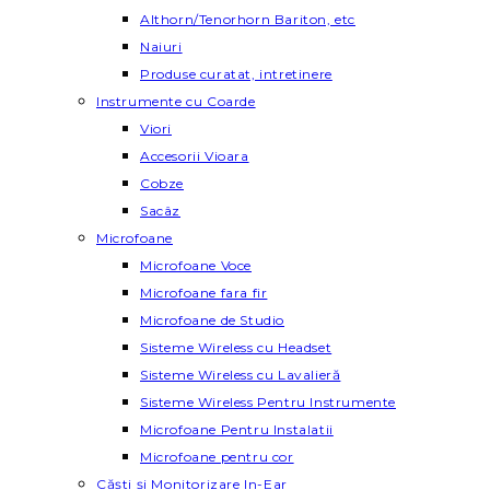
Althorn/Tenorhorn Bariton, etc
Naiuri
Produse curatat, intretinere
Instrumente cu Coarde
Viori
Accesorii Vioara
Cobze
Sacâz
Microfoane
Microfoane Voce
Microfoane fara fir
Microfoane de Studio
Sisteme Wireless cu Headset
Sisteme Wireless cu Lavalieră
Sisteme Wireless Pentru Instrumente
Microfoane Pentru Instalatii
Microfoane pentru cor
Căști și Monitorizare In-Ear