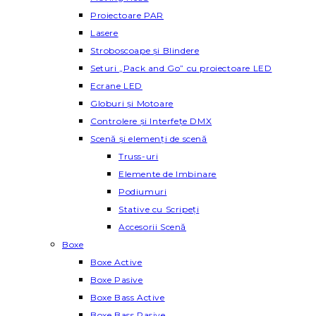
Proiectoare PAR
Lasere
Stroboscoape și Blindere
Seturi „Pack and Go” cu proiectoare LED
Ecrane LED
Globuri și Motoare
Controlere și Interfețe DMX
Scenă și elemenți de scenă
Truss-uri
Elemente de Imbinare
Podiumuri
Stative cu Scripeți
Accesorii Scenă
Boxe
Boxe Active
Boxe Pasive
Boxe Bass Active
Boxe Bass Pasive