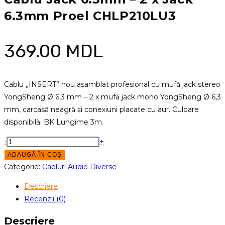
6.3mm Proel CHLP210LU3
369.00
MDL
Cablu „INSERT” nou asamblat profesional cu mufă jack stereo
YongSheng Ø 6,3 mm – 2 x mufă jack mono YongSheng Ø 6,3
mm, carcasă neagră și conexiuni placate cu aur. Culoare
disponibilă: BK Lungime 3m.
Cantitate
-
+
Cablu
ADAUGĂ ÎN COȘ
Jack
Categorie:
Cabluri Audio Diverse
6.3mm
Descriere
-
Recenzii (0)
2
x
Descriere