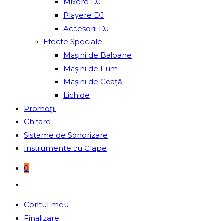
Mixere DJ
Playere DJ
Accesorii DJ
Efecte Speciale
Mașini de Baloane
Mașini de Fum
Mașini de Ceață
Lichide
Promoții
Chitare
Sisteme de Sonorizare
Instrumente cu Clape
0
Toggle
website
Contul meu
search
Finalizare