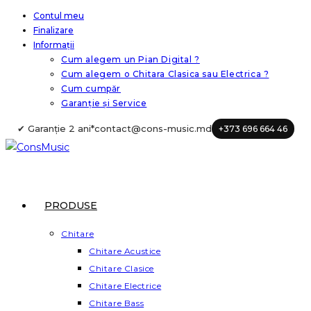
Skip
Contul meu
Finalizare
to
Informații
content
Cum alegem un Pian Digital ?
Cum alegem o Chitara Clasica sau Electrica ?
Cum cumpăr
Garanție și Service
✔ Garanție 2 ani*
contact@cons-music.md
+373 696 664 46
PRODUSE
Chitare
Chitare Acustice
Chitare Clasice
Chitare Electrice
Chitare Bass