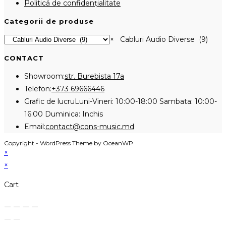
Politică de confidențialitate
Categorii de produse
×
Cabluri Audio Diverse (9)
CONTACT
Showroom:
str. Burebista 17a
Opens
Telefon:
+373 69666446
in
Grafic de lucru
Luni-Vineri: 10:00-18:00 Sambata: 10:00-
your
16:00 Duminica: Inchis
application
Opens
Email:
contact@cons-music.md
in
Copyright - WordPress Theme by OceanWP
your
×
application
×
Cart