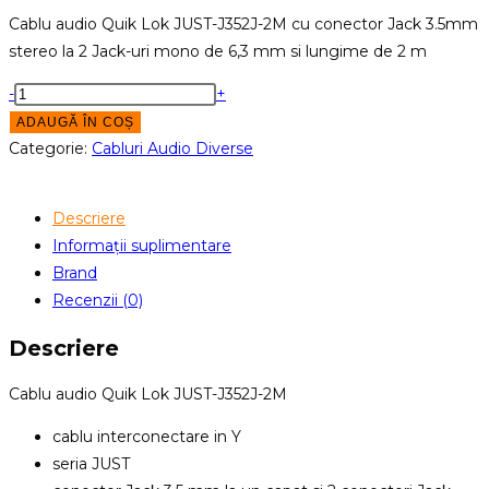
Cablu audio Quik Lok JUST-J352J-2M cu conector Jack 3.5mm
stereo la 2 Jack-uri mono de 6,3 mm si lungime de 2 m
Cantitate
-
+
Quik
ADAUGĂ ÎN COȘ
Lok
Categorie:
Cabluri Audio Diverse
JUST-
J352J-
Descriere
2M
Informații suplimentare
Brand
Recenzii (0)
Descriere
Cablu audio Quik Lok JUST-J352J-2M
cablu interconectare in Y
seria JUST