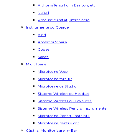
Althorn/Tenorhorn Bariton, etc
Naiuri
Produse curatat, intretinere
Instrumente cu Coarde
Viori
Accesorii Vioara
Cobze
Sacâz
Microfoane
Microfoane Voce
Microfoane fara fir
Microfoane de Studio
Sisteme Wireless cu Headset
Sisteme Wireless cu Lavalieră
Sisteme Wireless Pentru Instrumente
Microfoane Pentru Instalatii
Microfoane pentru cor
Căști și Monitorizare In-Ear