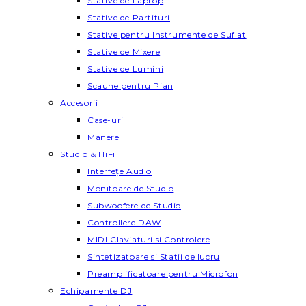
Stative de Laptop
Stative de Partituri
Stative pentru Instrumente de Suflat
Stative de Mixere
Stative de Lumini
Scaune pentru Pian
Accesorii
Case-uri
Manere
Studio & HiFi
Interfețe Audio
Monitoare de Studio
Subwoofere de Studio
Controllere DAW
MIDI Claviaturi si Controlere
Sintetizatoare si Statii de lucru
Preamplificatoare pentru Microfon
Echipamente DJ