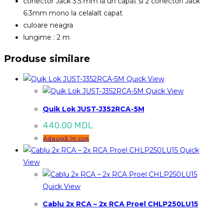
conector Jack 3.5 mm la un capat si 2 conectori Jack
6.3mm mono la celalalt capat
culoare neagra
lungime : 2 m
Produse similare
Quick View
Quick View
Quik Lok JUST-J352RCA-5M
440.00
MDL
Adaugă în coș
Quick
View
Quick View
Cablu 2x RCA – 2x RCA Proel CHLP250LU15