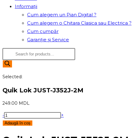
Informații
Cum alegem un Pian Digital ?
Cum alegem o Chitara Clasica sau Electrica ?
Cum cumpăr
Garanție și Service
Products
search
Selected:
Quik Lok JUST-J352J-2M
249.00
MDL
Cantitate
-
+
Quik
Adaugă în coș
Lok