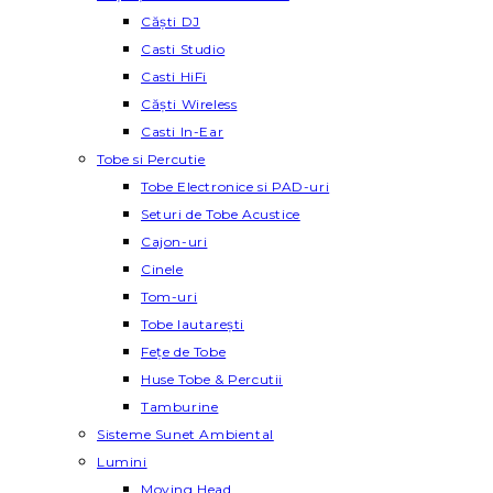
Căști DJ
Casti Studio
Casti HiFi
Căști Wireless
Casti In-Ear
Tobe si Percutie
Tobe Electronice si PAD-uri
Seturi de Tobe Acustice
Cajon-uri
Cinele
Tom-uri
Tobe lautareşti
Fețe de Tobe
Huse Tobe & Percutii
Tamburine
Sisteme Sunet Ambiental
Lumini
Moving Head