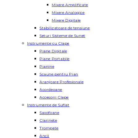
Mixere Amplificate
Mixere Analogice
Mixere Digitale
Stabilizatoare de tensiune
Seturi Sisteme de Sunet
Instrumente cu Clape
Piane Digitale
Piane Portabile
Pianine
Scaune pentru Pian
Aranjoare Profesionale
Acordeoane
Accesorii Clape
Instrumente de Suflat
Saxofoane
Clarinete
Trompete
Ancii