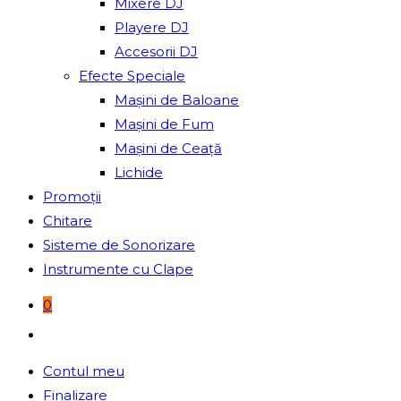
Mixere DJ
Playere DJ
Accesorii DJ
Efecte Speciale
Mașini de Baloane
Mașini de Fum
Mașini de Ceață
Lichide
Promoții
Chitare
Sisteme de Sonorizare
Instrumente cu Clape
0
Toggle
website
Contul meu
search
Finalizare