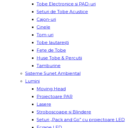
Tobe Electronice si PAD-uri
Seturi de Tobe Acustice
Cajon-uri
Cinele
Tom-uri
Tobe lautareşti
Fețe de Tobe
Huse Tobe & Percutii
Tamburine
Sisteme Sunet Ambiental
Lumini
Moving Head
Proiectoare PAR
Lasere
Stroboscoape și Blindere
Seturi „Pack and Go” cu proiectoare LED
Ecrane LED