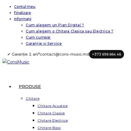
Skip
Contul meu
Finalizare
to
Informații
content
Cum alegem un Pian Digital ?
Cum alegem o Chitara Clasica sau Electrica ?
Cum cumpăr
Garanție și Service
✔ Garanție 2 ani*
contact@cons-music.md
+373 696 664 46
PRODUSE
Chitare
Chitare Acustice
Chitare Clasice
Chitare Electrice
Chitare Bass