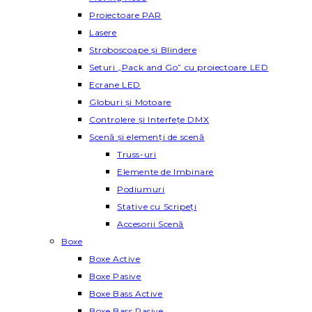
Proiectoare PAR
Lasere
Stroboscoape și Blindere
Seturi „Pack and Go” cu proiectoare LED
Ecrane LED
Globuri și Motoare
Controlere și Interfețe DMX
Scenă și elemenți de scenă
Truss-uri
Elemente de Imbinare
Podiumuri
Stative cu Scripeți
Accesorii Scenă
Boxe
Boxe Active
Boxe Pasive
Boxe Bass Active
Boxe Bass Pasive