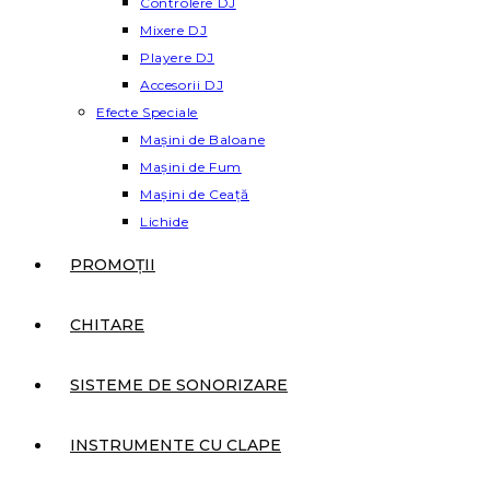
Controlere DJ
Mixere DJ
Playere DJ
Accesorii DJ
Efecte Speciale
Mașini de Baloane
Mașini de Fum
Mașini de Ceață
Lichide
PROMOȚII
CHITARE
SISTEME DE SONORIZARE
INSTRUMENTE CU CLAPE