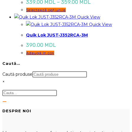
Interval
339.00
MDL
–
359.00
MDL
de
Acest
Selectează opțiunile
prețuri:
339.00 MDL
produs
Quick View
până
are
Quick View
la
mai
359.00 MDL
Quik Lok JUST-J352RCA-3M
multe
390.00
MDL
variații.
Adaugă în coș
Opțiunile
pot
Caută…
fi
Caută produse
alese
×
în
pagina
produsului.
DESPRE NOI