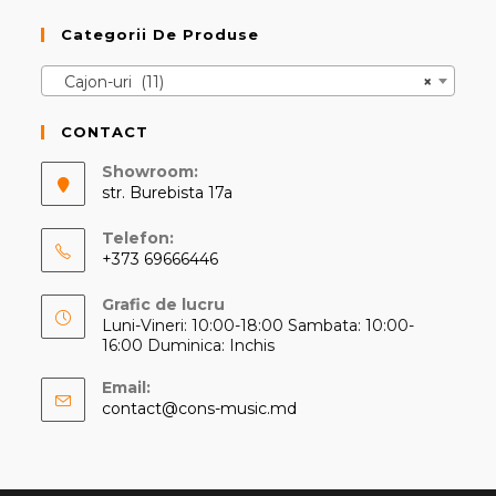
Categorii De Produse
Cajon-uri (11)
×
CONTACT
Showroom:
str. Burebista 17a
Telefon:
+373 69666446
Opens
Grafic de lucru
in
Luni-Vineri: 10:00-18:00 Sambata: 10:00-
your
16:00 Duminica: Inchis
application
Email:
Opens
contact@cons-music.md
in
your
application