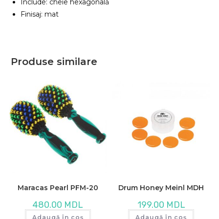
Include: cheie hexagonală
Finisaj: mat
Produse similare
Maracas Pearl PFM-20
Drum Honey Meinl MDH
480.00
MDL
199.00
MDL
Adaugă în coș
Adaugă în coș