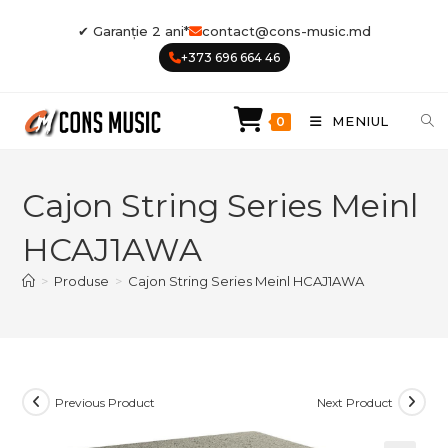
Skip
✔ Garanție 2 ani*
contact@cons-music.md
to
+373 696 664 46
content
MENIUL
0
Cajon String Series Meinl
HCAJ1AWA
>
Produse
>
Cajon String Series Meinl HCAJ1AWA
Previous Product
Next Product