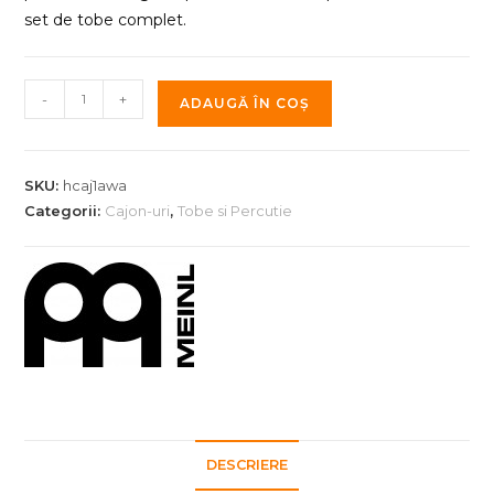
set de tobe complet.
Cantitate
-
+
ADAUGĂ ÎN COȘ
Cajon
String
Series
SKU:
hcaj1awa
Meinl
Categorii:
Cajon-uri
,
Tobe si Percutie
HCAJ1AWA
DESCRIERE