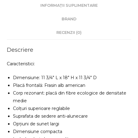
INFORMAȚII SUPLIMENTARE
BRAND
RECENZII (0)
Descriere
Caracteristici:
Dimensiune: 11 3/4″ L x 18″ H x 11 3/4″ D
Placă frontală: Frasin alb american
Corp rezonant: placă din fibre ecologice de densitate
medie
Colțuri superioare reglabile
Suprafata de sedere anti-alunecare
Opțiuni de sunet largi
Dimensiune compacta