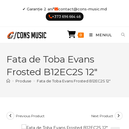
Skip
✔ Garanție 2 ani*
contact@cons-music.md
to
+373 696 664 46
content
MENIUL
0
Fata de Toba Evans
Frosted B12EC2S 12″
>
Produse
>
Fata de Toba Evans Frosted B12EC2S 12″
Previous Product
Next Product