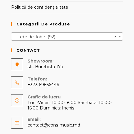
Politică de confidențialitate
Categorii De Produse
Fețe de Tobe (92)
×
CONTACT
Showroom:
str. Burebista 17a
Telefon:
+373 69666446
Opens
Grafic de lucru
in
Luni-Vineri: 10:00-18:00 Sambata: 10:00-
your
16:00 Duminica: Inchis
application
Email:
Opens
contact@cons-music.md
in