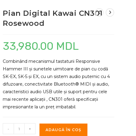
Pian Digital Kawai CN301
Rosewood
33,980.00
MDL
Combinând mecanismul tastaturii Responsive
Hammer III și sunetele uimitoare de pian cu codă
SK-EX, SK-5 și EX, cu un sistem audio puternic cu 4
difuzoare, conectivitate Bluetooth® MIDI și audio,
caracteristici audio USB utile și suport pentru cele
mai recente aplicații , CN301 oferă specificații
impresionante la un preț imbatabil.
Cantitate
-
+
ADAUGĂ ÎN COȘ
Pian