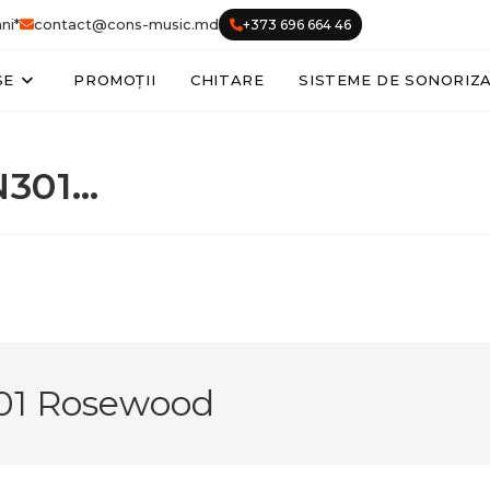
ni*
contact@cons-music.md
+373 696 664 46
SE
PROMOȚII
CHITARE
SISTEME DE SONORIZ
N301…
301 Rosewood