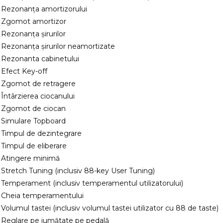
 Rezonanța amortizorului
 Zgomot amortizor
 Rezonanța șirurilor
 Rezonanța șirurilor neamortizate
 Rezonanta cabinetului
 Efect Key-off
 Zgomot de retragere
 Întârzierea ciocanului
 Zgomot de ciocan
 Simulare Topboard
 Timpul de dezintegrare
 Timpul de eliberare
 Atingere minimă
 Stretch Tuning (inclusiv 88-key User Tuning)
 Temperament (inclusiv temperamentul utilizatorului)
 Cheia temperamentului
 Volumul tastei (inclusiv volumul tastei utilizator cu 88 de taste)
 Reglare pe jumătate pe pedală