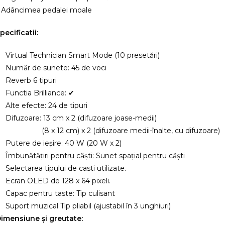
 Adâncimea pedalei moale
pecificatii:
Virtual Technician Smart Mode (10 presetări)
Număr de sunete: 45 de voci
Reverb 6 tipuri
Functia Brilliance: ✔
Alte efecte: 24 de tipuri
Difuzoare: 13 cm x 2 (difuzoare joase-medii)
(8 x 12 cm) x 2 (difuzoare medii-înalte, cu difuzoare)
Putere de ieșire: 40 W (20 W x 2)
Îmbunătățiri pentru căști: Sunet spațial pentru căști
Selectarea tipului de casti utilizate.
Ecran OLED de 128 x 64 pixeli.
Capac pentru taste: Tip culisant
Suport muzical Tip pliabil (ajustabil în 3 unghiuri)
imensiune și greutate: