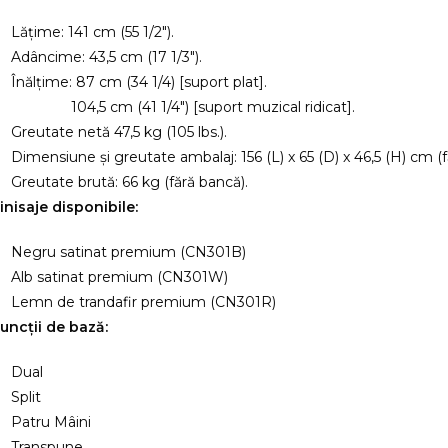
Lățime: 141 cm (55 1/2″).
Adâncime: 43,5 cm (17 1/3″).
Înălțime: 87 cm (34 1/4) [suport plat].
104,5 cm (41 1/4″) [suport muzical ridicat].
Greutate netă 47,5 kg (105 lbs.).
Dimensiune și greutate ambalaj: 156 (L) x 65 (D) x 46,5 (H) cm (f
Greutate brută: 66 kg (fără bancă).
inisaje disponibile:
Negru satinat premium (CN301B)
Alb satinat premium (CN301W)
Lemn de trandafir premium (CN301R)
uncții de bază:
Dual
Split
Patru Mâini
Transpune