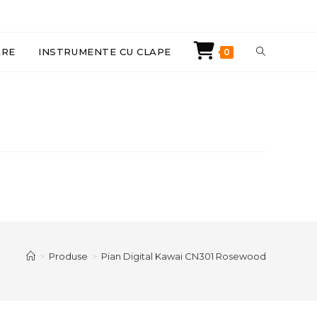
TOGGLE
ARE
INSTRUMENTE CU CLAPE
0
WEBSITE
SEARCH
>
Produse
>
Pian Digital Kawai CN301 Rosewood