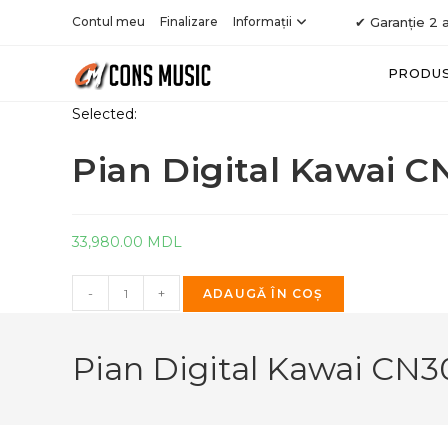
Skip
Contul meu
Finalizare
Informații
✔ Garanție 2 a
to
content
PRODU
Selected:
Pian Digital Kawai C
33,980.00
MDL
Cantitate
-
+
ADAUGĂ ÎN COȘ
Pian
Digital
Pian Digital Kawai CN
Kawai
CN301
Rosewood