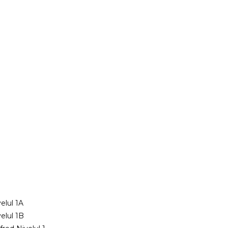
velul 1A
velul 1B