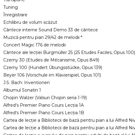
Tuning
Înregistrare
Echilibru de volum scăzut
Cântece interne Sound Demo 33 de cântece
Muzică pentru pian 29/42 de melodii *
Concert Magic 176 de melodii
Cântece ale lecției Burgmüller 25 (25 Etudes Faciles, Opus 100)
Czerny 30 (Etudes de Mécanisme, Opus 849)
Czerny 100 (Hundert Übungsstücke, Opus 139)
Beyer 106 (Vorschule im Klavierspiel, Opus 101)
J.S. Bach: Inventionen
Albumul Sonatin 1
Chopin Walzer (Valsuri Chopin seria 1-19)
Alfred’s Premier Piano Cours Lecția 1A
Alfred’s Premier Piano Cours Lecția 1B
Cartea de lecție a Bibliotecii de bază pentru pian a lui Alfred Ni
Cartea de lecție a Bibliotecii de bază pentru pian a lui Alfred Ni