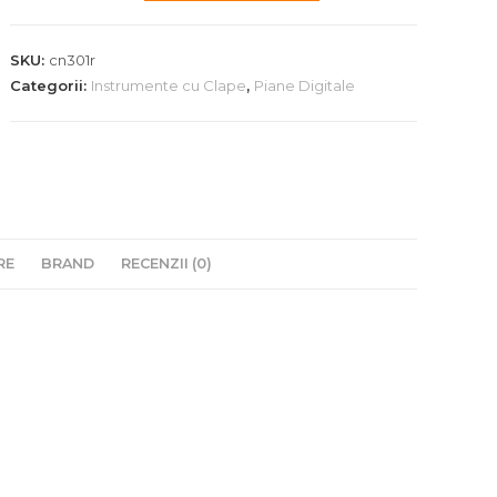
Digital
Kawai
SKU:
cn301r
CN301
Categorii:
Instrumente cu Clape
,
Piane Digitale
Rosewood
RE
BRAND
RECENZII (0)