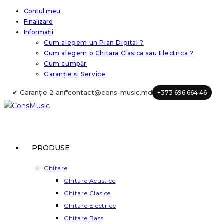
Skip
Contul meu
Finalizare
to
Informații
content
Cum alegem un Pian Digital ?
Cum alegem o Chitara Clasica sau Electrica ?
Cum cumpăr
Garanție și Service
✔ Garanție 2 ani*
contact@cons-music.md
+373 696 664 46
PRODUSE
Chitare
Chitare Acustice
Chitare Clasice
Chitare Electrice
Chitare Bass