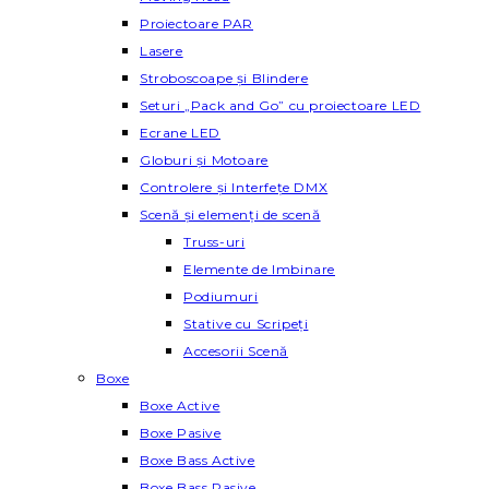
Proiectoare PAR
Lasere
Stroboscoape și Blindere
Seturi „Pack and Go” cu proiectoare LED
Ecrane LED
Globuri și Motoare
Controlere și Interfețe DMX
Scenă și elemenți de scenă
Truss-uri
Elemente de Imbinare
Podiumuri
Stative cu Scripeți
Accesorii Scenă
Boxe
Boxe Active
Boxe Pasive
Boxe Bass Active
Boxe Bass Pasive