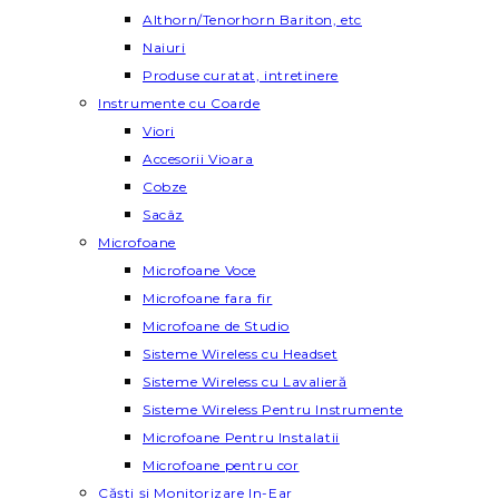
Althorn/Tenorhorn Bariton, etc
Naiuri
Produse curatat, intretinere
Instrumente cu Coarde
Viori
Accesorii Vioara
Cobze
Sacâz
Microfoane
Microfoane Voce
Microfoane fara fir
Microfoane de Studio
Sisteme Wireless cu Headset
Sisteme Wireless cu Lavalieră
Sisteme Wireless Pentru Instrumente
Microfoane Pentru Instalatii
Microfoane pentru cor
Căști și Monitorizare In-Ear