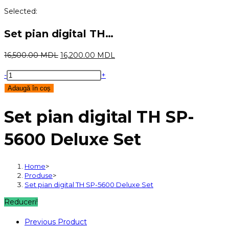
Selected:
Set pian digital TH…
Prețul
Prețul
16,500.00
MDL
16,200.00
MDL
inițial
curent
Cantitate
-
+
a
este:
Set
Adaugă în coș
fost:
16,200.00 MDL.
pian
16,500.00 MDL.
Set pian digital TH SP-
digital
TH
5600 Deluxe Set
SP-
5600
Deluxe
Home
>
Produse
>
Set
Set pian digital TH SP-5600 Deluxe Set
Reduceri!
Previous Product