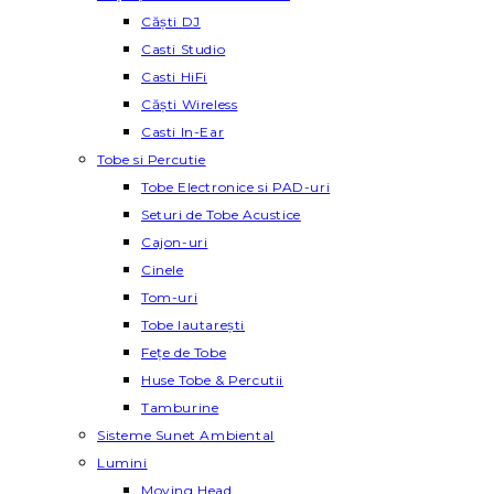
Căști DJ
Casti Studio
Casti HiFi
Căști Wireless
Casti In-Ear
Tobe si Percutie
Tobe Electronice si PAD-uri
Seturi de Tobe Acustice
Cajon-uri
Cinele
Tom-uri
Tobe lautareşti
Fețe de Tobe
Huse Tobe & Percutii
Tamburine
Sisteme Sunet Ambiental
Lumini
Moving Head