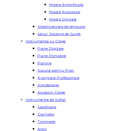
Mixere Amplificate
Mixere Analogice
Mixere Digitale
Stabilizatoare de tensiune
Seturi Sisteme de Sunet
Instrumente cu Clape
Piane Digitale
Piane Portabile
Pianine
Scaune pentru Pian
Aranjoare Profesionale
Acordeoane
Accesorii Clape
Instrumente de Suflat
Saxofoane
Clarinete
Trompete
Ancii