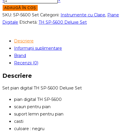
-
+
Set
ADAUGĂ ÎN COȘ
pian
SKU:
SP-5600 Set
Categorii:
Instrumente cu Clape
,
Piane
digital
Digitale
Etichetă:
TH SP-5600 Deluxe Set
TH
SP-
Descriere
5600
Informații suplimentare
Deluxe
Brand
Set
Recenzii (0)
Descriere
Set pian digital TH SP-5600 Deluxe Set
pian digital TH SP-5600
scaun pentru pian
suport lemn pentru pian
casti
culoare : negru