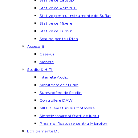
Stative de Laptop
Stative de Partituri
Stative pentru Instrumente de Suflat
Stative de Mixere
Stative de Lumini
Scaune pentru Pian
Accesorii
Case-uri
Manere
Studio & HiFi
Interfețe Audio
Monitoare de Studio
Subwoofere de Studio
Controllere DAW
MIDI Claviaturi si Controlere
Sintetizatoare si Statii de lucru
Preamplificatoare pentru Microfon
Echipamente DJ