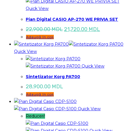
Quick View
Pian Digital CASIO AP-270 WE PRIVIA SET
Prețul
Prețul
22,900.00
MDL
21,720.00
MDL
inițial
curent
Adaugă în coș
a
este:
fost:
21,720.00 M
22,900.00 MDL.
Quick View
Quick View
Sintetizator Korg PA700
28,900.00
MDL
Adaugă în coș
Quick View
Reduceri!
Quick View