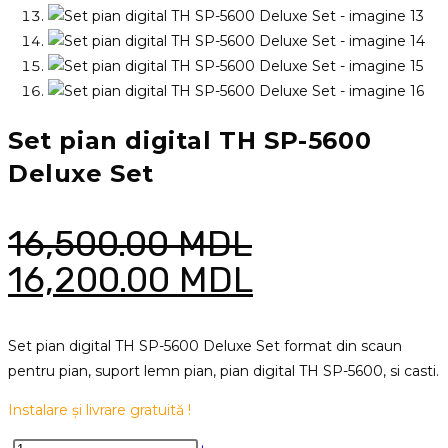
Set pian digital TH SP-5600
Deluxe Set
16,500.00
MDL
Prețul
Prețul
16,200.00
MDL
inițial
curent
a
este:
Set pian digital TH SP-5600 Deluxe Set format din scaun
pentru pian, suport lemn pian, pian digital TH SP-5600, si casti.
fost:
16,200.00 
16,500.00 MDL.
Instalare și livrare gratuită !
Cantitate