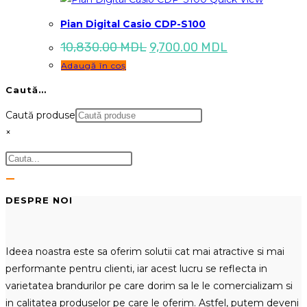
Pian Digital Casio CDP-S100
Prețul
Prețul
10,830.00
MDL
9,700.00
MDL
inițial
curent
Adaugă în coș
a
este:
fost:
9,700.00 MDL
Caută…
10,830.00 MDL.
Caută produse
×
DESPRE NOI
Ideea noastra este sa oferim solutii cat mai atractive si mai
performante pentru clienti, iar acest lucru se reflecta in
varietatea brandurilor pe care dorim sa le le comercializam si
in calitatea produselor pe care le oferim. Astfel, putem deveni