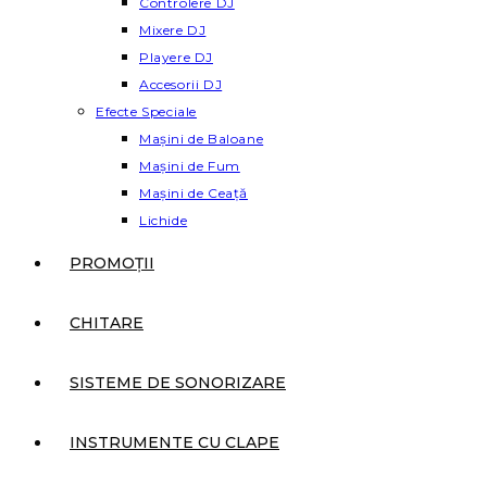
Controlere DJ
Mixere DJ
Playere DJ
Accesorii DJ
Efecte Speciale
Mașini de Baloane
Mașini de Fum
Mașini de Ceață
Lichide
PROMOȚII
CHITARE
SISTEME DE SONORIZARE
INSTRUMENTE CU CLAPE