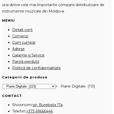
una dintre cele mai importante companii distribuitoare de
instrumente muzicale din Moldova.
MENIU
Detalii cont
Comenzi
Cum cumpăr
Adrese
Garanție și Service
Parolă pierdută
Politică de confidențialitate
Categorii de produse
×
Piane Digitale (113)
CONTACT
Showroom:
str. Burebista 17a
Opens
Telefon:
+373 69666446