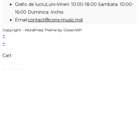
in
Grafic de lucru
Luni-Vineri: 10:00-18:00 Sambata: 10:00-
your
16:00 Duminica: Inchis
application
Opens
Email:
contact@cons-music.md
in
Copyright - WordPress Theme by OceanWP
your
×
application
×
Cart