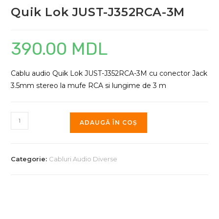
Quik Lok JUST-J352RCA-3M
390.00
MDL
Cablu audio Quik Lok JUST-J352RCA-3M cu conector Jack
3.5mm stereo la mufe RCA si lungime de 3 m
Cantitate
ADAUGĂ ÎN COȘ
Quik
Lok
JUST-
Categorie:
Cabluri Audio Diverse
J352RCA-
3M