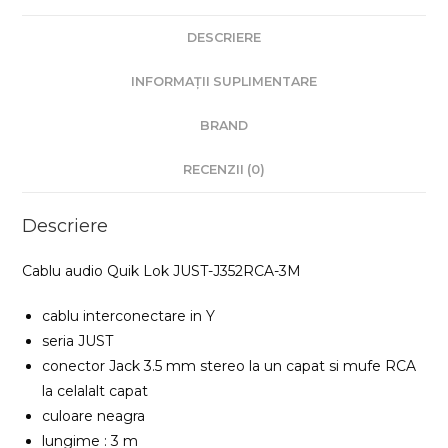
DESCRIERE
INFORMAȚII SUPLIMENTARE
BRAND
RECENZII (0)
Descriere
Cablu audio Quik Lok JUST-J352RCA-3M
cablu interconectare in Y
seria JUST
conector Jack 3.5 mm stereo la un capat si mufe RCA
la celalalt capat
culoare neagra
lungime : 3 m