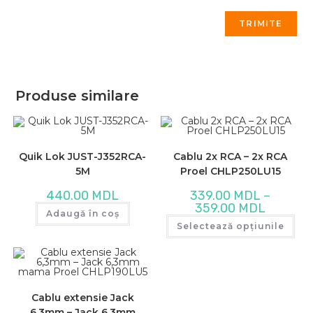
Produse similare
Quik Lok JUST-J352RCA-
Cablu 2x RCA – 2x RCA
5M
Proel CHLP250LU15
440.00
MDL
339.00
MDL
–
Interval
359.00
MDL
Adaugă în coș
de
Ace
prețuri:
Selectează opțiunile
pro
339.00 MD
are
până
mai
la
mul
359.00 MD
varia
Opț
pot
fi
Cablu extensie Jack
ale
6,3mm – Jack 6,3mm