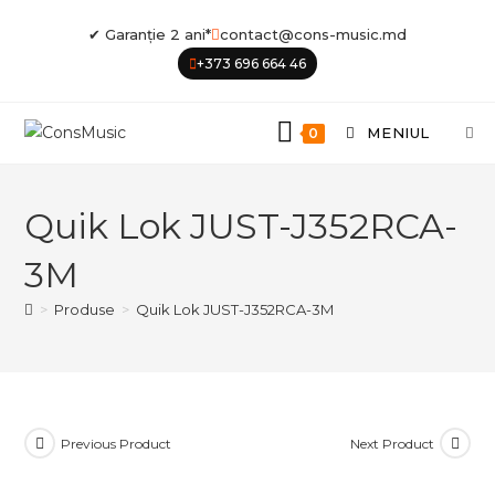
Skip
✔ Garanție 2 ani*
contact@cons-music.md
to
+373 696 664 46
content
MENIUL
0
Quik Lok JUST-J352RCA-
3M
>
Produse
>
Quik Lok JUST-J352RCA-3M
Previous Product
Next Product