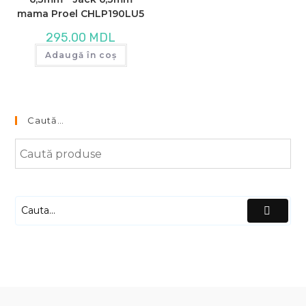
în
pag
mama Proel CHLP190LU5
pro
295.00
MDL
Adaugă în coș
Caută…