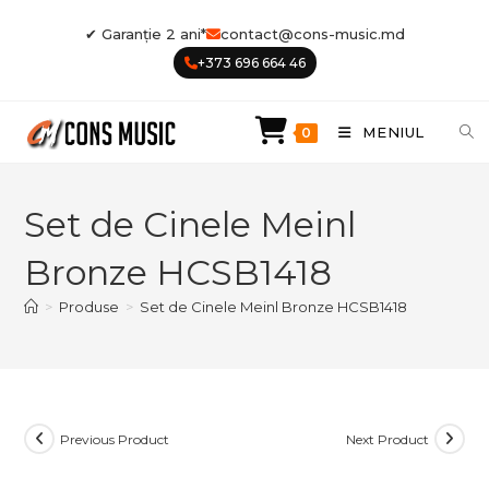
Skip
✔ Garanție 2 ani*
contact@cons-music.md
to
+373 696 664 46
content
MENIUL
0
Set de Cinele Meinl
Bronze HCSB1418
>
Produse
>
Set de Cinele Meinl Bronze HCSB1418
Previous Product
Next Product