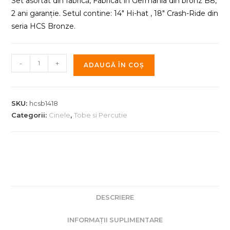
Set asortat din fabrică, Fabricat în Germania din bronz B8,
2 ani garanție. Setul contine: 14″ Hi-hat , 18″ Crash-Ride din
seria HCS Bronze.
Cantitate
-
+
ADAUGĂ ÎN COȘ
Set
de
Cinele
SKU:
hcsb1418
Meinl
Categorii:
Cinele
,
Tobe si Percutie
Bronze
HCSB1418
DESCRIERE
INFORMAȚII SUPLIMENTARE