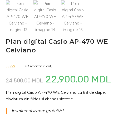
Pian digital Casio AP-470 WE
Celviano
(O recenzie client)
Evaluat la
22,900.00
MDL
Prețul
Preț
5.00
din 5 pe
24,500.00
MDL
inițial
cur
baza unei
a
este
singure
fost:
22,
24,500.00 MDL.
evaluări
Pian digital Casio AP-470 WE Celviano cu 88 de clape,
claviatura din fildes si abanos sintetic.
Instalare și livrare gratuită !