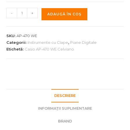
Cantitate
-
+
ADAUGĂ ÎN COȘ
Pian
digital
Casio
SKU:
AP-470 WE
AP-
Categorii:
Instrumente cu Clape
,
Piane Digitale
470
Etichetă:
Casio AP-470 WE Celviano
WE
Celviano
DESCRIERE
INFORMAȚII SUPLIMENTARE
BRAND