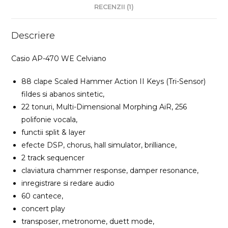
RECENZII (1)
Descriere
Casio AP-470 WE Celviano
88 clape Scaled Hammer Action II Keys (Tri-Sensor)
fildes si abanos sintetic,
22 tonuri, Multi-Dimensional Morphing AiR, 256
polifonie vocala,
functii split & layer
efecte DSP, chorus, hall simulator, brilliance,
2 track sequencer
claviatura chammer response, damper resonance,
inregistrare si redare audio
60 cantece,
concert play
transposer, metronome, duett mode,