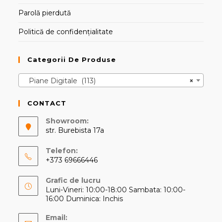
Parolă pierdută
Politică de confidențialitate
Categorii De Produse
Piane Digitale (113)
×
CONTACT
Showroom:
str. Burebista 17a
Telefon:
+373 69666446
Opens
Grafic de lucru
in
Luni-Vineri: 10:00-18:00 Sambata: 10:00-
your
16:00 Duminica: Inchis
application
Email: