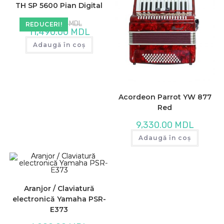
TH SP 5600 Pian Digital
Prețul
11,990.00
MDL
REDUCERI!
inițial
Prețul
11,490.00
MDL
a
curent
fost:
este:
Adaugă în coș
11,990.00 MDL.
11,490.00 MDL.
Acordeon Parrot YW 877
Red
9,330.00
MDL
Adaugă în coș
Aranjor / Claviatură
electronică Yamaha PSR-
E373