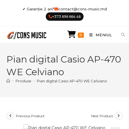
Skip
✔ Garanție 2 ani*
contact@cons-music.md
to
+373 696 664 46
content
MENIUL
0
Pian digital Casio AP-470
WE Celviano
>
Produse
>
Pian digital Casio AP-470 WE Celviano
Previous Product
Next Product