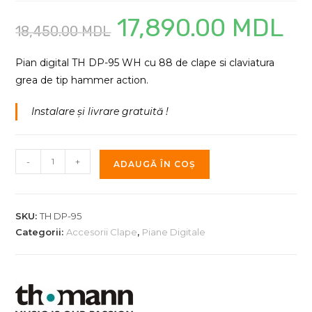
17,890.00
MDL
Prețul
Prețul
18,450.00
MDL
inițial
curen
a
este:
fost:
17,890
18,450.00 MDL.
Pian digital TH DP-95 WH cu 88 de clape si claviatura
grea de tip hammer action.
Instalare și livrare gratuită !
Cantitate
-
+
ADAUGĂ ÎN COȘ
Pian
digital
TH
SKU:
TH DP-95
DP-
Categorii:
Accesorii Clape
,
Piane Digitale
95
WH