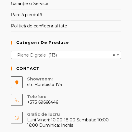
Garanție și Service
Parolă pierdută
Politică de confidențialitate
Categorii De Produse
Piane Digitale (113)
×
CONTACT
Showroom:
str. Burebista 17a
Telefon:
+373 69666446
Opens
Grafic de lucru
in
Luni-Vineri: 10:00-18:00 Sambata: 10:00-
your
16:00 Duminica: Inchis
application