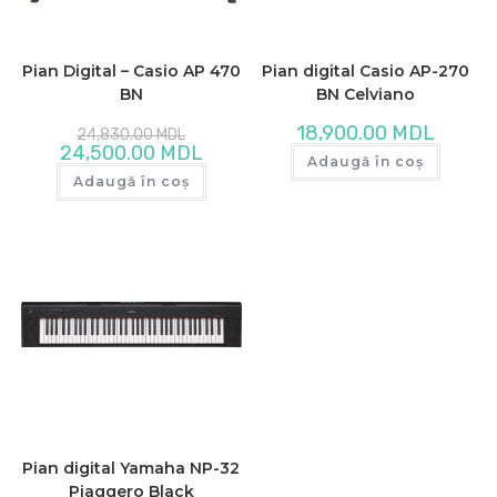
Pian Digital – Casio AP 470
Pian digital Casio AP-270
BN
BN Celviano
Prețul
18,900.00
MDL
24,830.00
MDL
inițial
Prețul
24,500.00
MDL
a
Adaugă în coș
curent
fost:
este:
Adaugă în coș
24,830.00 MDL.
24,500.00 MDL.
Pian digital Yamaha NP-32
Piaggero Black