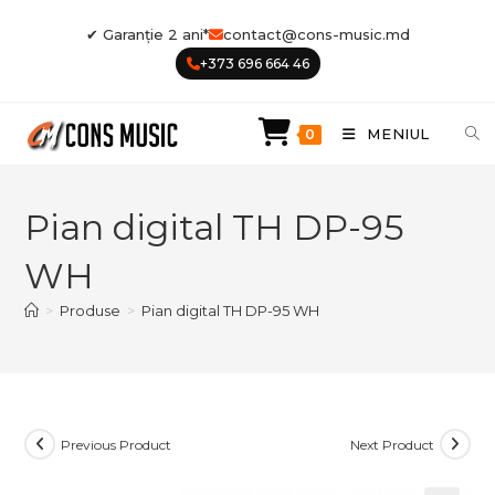
Skip
✔ Garanție 2 ani*
contact@cons-music.md
to
+373 696 664 46
content
MENIUL
0
Pian digital TH DP-95
WH
>
Produse
>
Pian digital TH DP-95 WH
Previous Product
Next Product